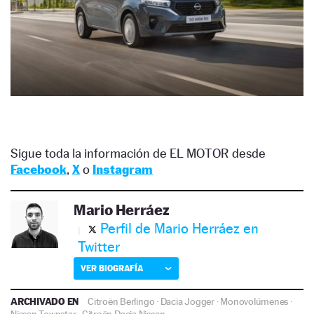
Sigue toda la información de EL MOTOR desde
Facebook
,
X
o
Instagram
Mario Herráez
Perfil de Mario Herráez en
Twitter
VER BIOGRAFÍA
ARCHIVADO EN
Citroën Berlingo
·
Dacia Jogger
·
Monovolúmenes
·