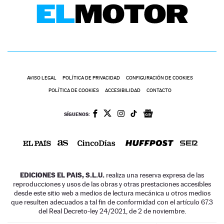
AVISO LEGAL
POLÍTICA DE PRIVACIDAD
CONFIGURACIÓN DE COOKIES
POLÍTICA DE COOKIES
ACCESIBILIDAD
CONTACTO
SÍGUENOS:
EDICIONES EL PAIS, S.L.U.
realiza una reserva expresa de las
reproducciones y usos de las obras y otras prestaciones accesibles
desde este sitio web a medios de lectura mecánica u otros medios
que resulten adecuados a tal fin de conformidad con el artículo 67.3
del Real Decreto-ley 24/2021, de 2 de noviembre.