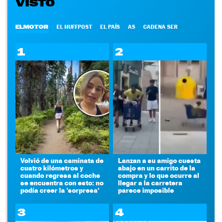
VISTO
ELMOTOR
EL HUFFPOST
EL PAÍS
AS
CADENA SER
1
2
Volvió de una caminata de
Lanzan a su amigo cuesta
cuatro kilómetros y
abajo en un carrito de la
cuando regresa al coche
compra y lo que ocurre al
se encuentra con esto: no
llegar a la carretera
podía creer la 'sorpresa'
parece imposible
3
4