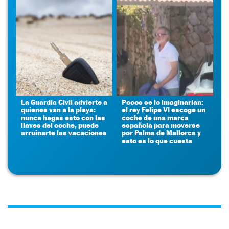
La Guardia Civil advierte a
Pocos se lo imaginarían:
quienes van a la playa:
el rey Felipe VI escoge un
nunca hagas esto con las
coche de una marca
llaves del coche, puede
española para moverse
arruinarte las vacaciones
por Palma de Mallorca y
esto es lo que cuesta