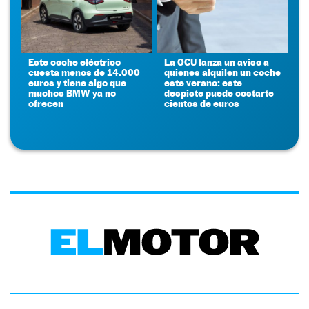
Este coche eléctrico
La OCU lanza un aviso a
cuesta menos de 14.000
quienes alquilen un coche
euros y tiene algo que
este verano: este
muchos BMW ya no
despiste puede costarte
ofrecen
cientos de euros