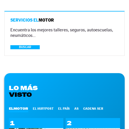
SERVICIOS EL
MOTOR
Encuentra los mejores talleres, seguros, autoescuelas,
neumáticos…
BUSCAR
LO MÁS
VISTO
ELMOTOR
EL HUFFPOST
EL PAÍS
AS
CADENA SER
1
2