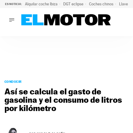
Alquilar coche Ibiza
DGT eclipse
Coches chinos
Llaves 
ES NOTICIA:
LO ÚLTIMO
El probable colapso tras el eclipse: la DGT prevé un millón 
LO ÚLTIMO
El probable colapso tras el eclipse: la DGT prevé un millón 
ACTUALIDAD
ELÉCTRICOS
CONDUCIR
PRUEBAS
Saltar
VIRALES
al
CONDUCIR
PODCAST
contenido
Así se calcula el gasto de
MOTOS
gasolina y el consumo de litros
TECNOLOGÍA
por kilómetro
SUPERCOCHES
MOTORTV
PREMIOS
SERVICIOS