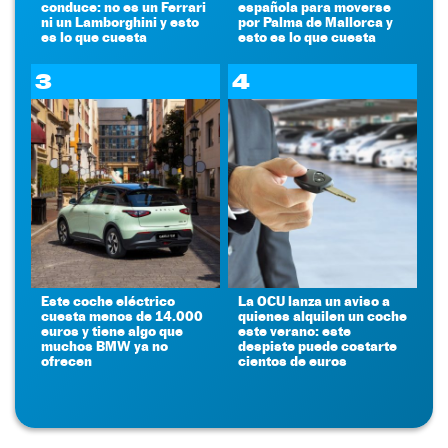
conduce: no es un Ferrari
española para moverse
ni un Lamborghini y esto
por Palma de Mallorca y
es lo que cuesta
esto es lo que cuesta
3
4
Este coche eléctrico
La OCU lanza un aviso a
cuesta menos de 14.000
quienes alquilen un coche
euros y tiene algo que
este verano: este
muchos BMW ya no
despiste puede costarte
ofrecen
cientos de euros