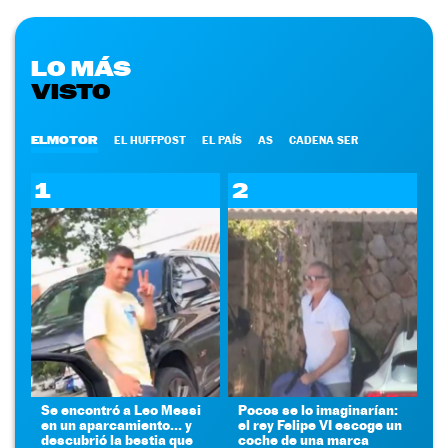
LO MÁS
VISTO
ELMOTOR
EL HUFFPOST
EL PAÍS
AS
CADENA SER
1
2
Se encontró a Leo Messi
Pocos se lo imaginarían:
en un aparcamiento... y
el rey Felipe VI escoge un
descubrió la bestia que
coche de una marca