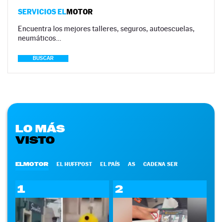
SERVICIOS EL
MOTOR
Encuentra los mejores talleres, seguros, autoescuelas,
neumáticos…
BUSCAR
LO MÁS
VISTO
ELMOTOR
EL HUFFPOST
EL PAÍS
AS
CADENA SER
1
2