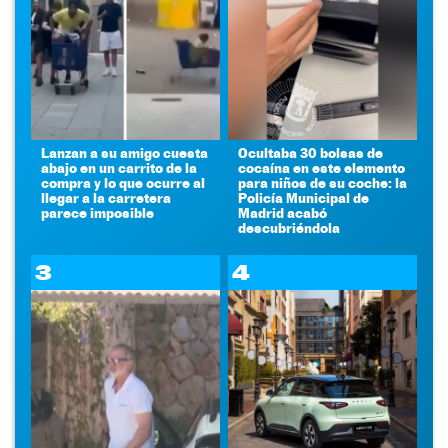
Lanzan a su amigo cuesta
Ocultaba 30 bolsas de
abajo en un carrito de la
cocaína en este elemento
compra y lo que ocurre al
para niños de su coche: la
llegar a la carretera
Policía Municipal de
parece imposible
Madrid acabó
descubriéndola
3
4