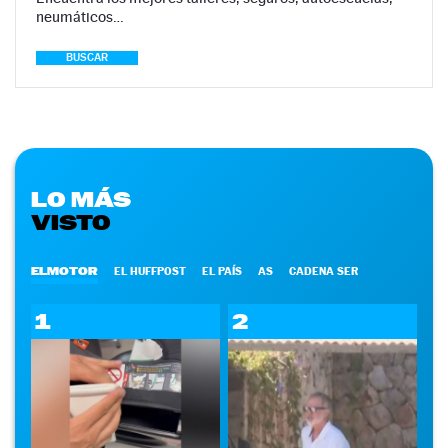
neumáticos…
BUSCAR
LO MÁS
VISTO
ELMOTOR
EL HUFFPOST
EL PAÍS
AS
CADENA SER
1
2