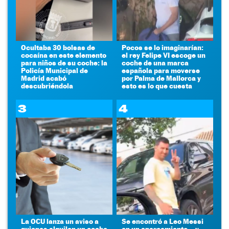
Ocultaba 30 bolsas de
Pocos se lo imaginarían:
cocaína en este elemento
el rey Felipe VI escoge un
para niños de su coche: la
coche de una marca
Policía Municipal de
española para moverse
Madrid acabó
por Palma de Mallorca y
descubriéndola
esto es lo que cuesta
3
4
La OCU lanza un aviso a
Se encontró a Leo Messi
quienes alquilen un coche
en un aparcamiento... y