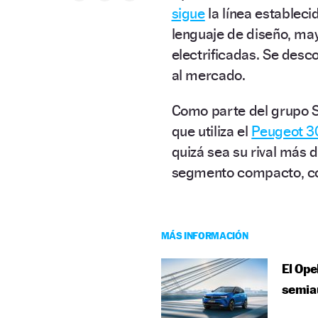
sigue
la línea estableci
lenguaje de diseño, ma
electrificadas. Se desc
al mercado.
Como parte del grupo S
que utiliza el
Peugeot 3
quizá sea su rival más 
segmento compacto, c
MÁS INFORMACIÓN
El Ope
semia