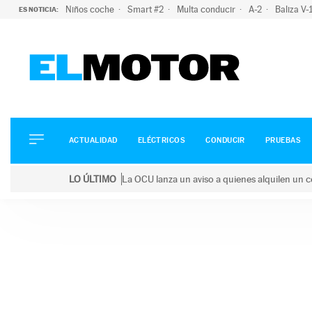
Niños coche
Smart #2
Multa conducir
A-2
Baliza V
ES NOTICIA:
ACTUALIDAD
ELÉCTRICOS
CONDUCIR
ACTUALIDAD
ELÉCTRICOS
CONDUCIR
PRUEBAS
PRUEBAS
Saltar
VIRALES
LO ÚLTIMO
La OCU lanza un aviso a quienes alquilen un c
al
PODCAST
LO ÚLTIMO
La OCU lanza un aviso a quienes alquilen un coche 
contenido
MOTOS
TECNOLOGÍA
SUPERCOCHES
MOTORTV
PREMIOS
SERVICIOS