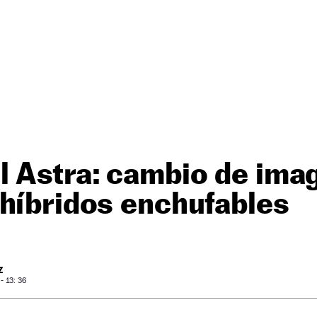
 Astra: cambio de imag
híbridos enchufables
Z
 13: 36