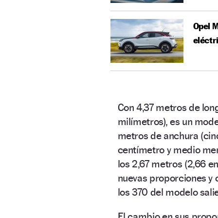
Opel M
eléctr
Con 4,37 metros de long
milímetros), es un mod
metros de anchura (cinc
centímetro y medio men
los 2,67 metros (2,66 e
nuevas proporciones y 
los 370 del modelo sali
El cambio en sus propor