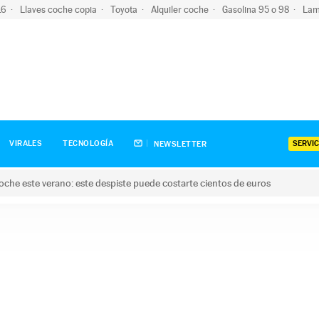
-16
Llaves coche copia
Toyota
Alquiler coche
Gasolina 95 o 98
Lam
SERVIC
VIRALES
TECNOLOGÍA
NEWSLETTER
oche este verano: este despiste puede costarte cientos de euros
este verano: este despiste puede costarte cientos de euros