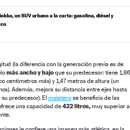
okka, un SUV urbano a la carta: gasolina, diésel y
ico
itud (la diferencia con la generación previa es de
elo
más ancho y bajo
que su predecesor: tiene 1,8
o centímetros más) y 1,47 metros de altura (un
os). Además, mejora su distancia entre ejes hasta
n su predecesor). El
maletero
se beneficia de las
ofrece una capacidad de
422 litros,
muy superior a
ente.
ciones le confiere una imagen más atlética, en la