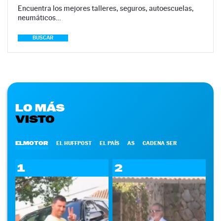
Encuentra los mejores talleres, seguros, autoescuelas,
neumáticos…
BUSCAR
LO MÁS
VISTO
ELMOTOR
EL HUFFPOST
EL PAÍS
AS
CADENA SER
1
2