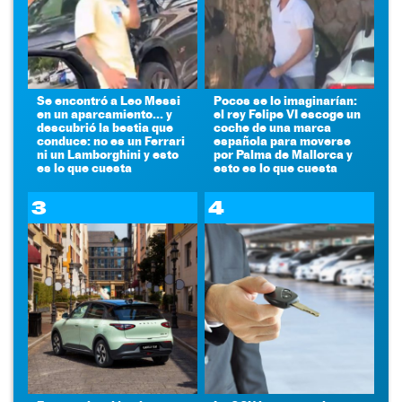
Se encontró a Leo Messi
Pocos se lo imaginarían:
en un aparcamiento... y
el rey Felipe VI escoge un
descubrió la bestia que
coche de una marca
conduce: no es un Ferrari
española para moverse
ni un Lamborghini y esto
por Palma de Mallorca y
es lo que cuesta
esto es lo que cuesta
3
4