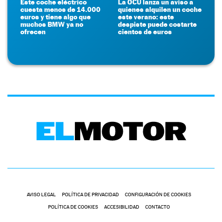
Este coche eléctrico
La OCU lanza un aviso a
cuesta menos de 14.000
quienes alquilen un coche
euros y tiene algo que
este verano: este
muchos BMW ya no
despiste puede costarte
ofrecen
cientos de euros
AVISO LEGAL
POLÍTICA DE PRIVACIDAD
CONFIGURACIÓN DE COOKIES
POLÍTICA DE COOKIES
ACCESIBILIDAD
CONTACTO