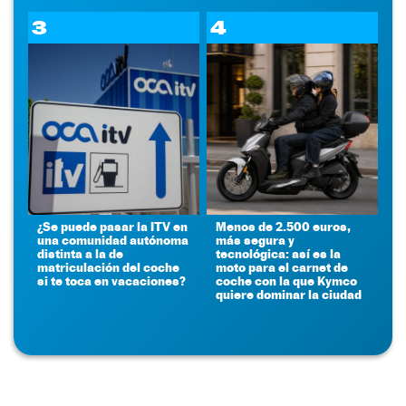
3
4
¿Se puede pasar la ITV en
Menos de 2.500 euros,
una comunidad autónoma
más segura y
distinta a la de
tecnológica: así es la
matriculación del coche
moto para el carnet de
si te toca en vacaciones?
coche con la que Kymco
quiere dominar la ciudad