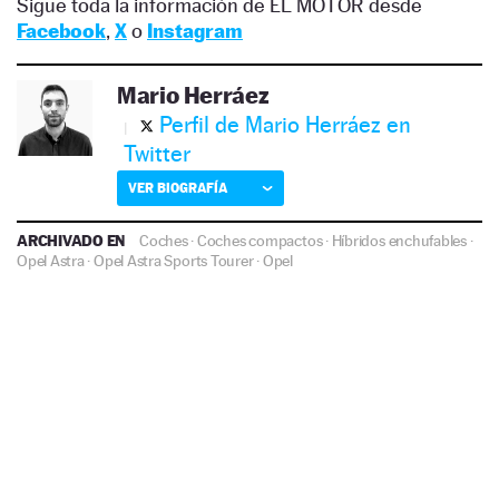
Sigue toda la información de EL MOTOR desde
Facebook
,
X
o
Instagram
Mario Herráez
Perfil de Mario Herráez en
Twitter
VER BIOGRAFÍA
ARCHIVADO EN
Coches
·
Coches compactos
·
Híbridos enchufables
·
Opel Astra
·
Opel Astra Sports Tourer
·
Opel