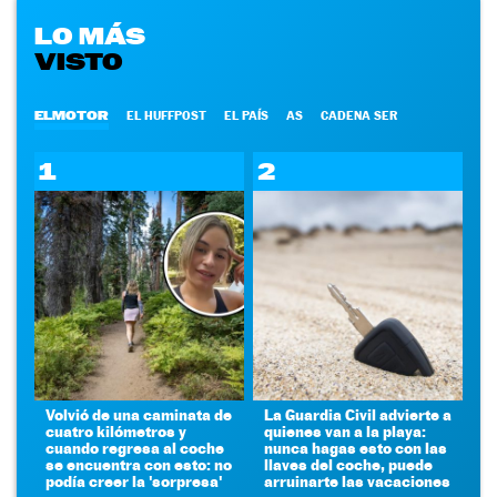
LO MÁS
VISTO
ELMOTOR
EL HUFFPOST
EL PAÍS
AS
CADENA SER
1
2
Volvió de una caminata de
La Guardia Civil advierte a
cuatro kilómetros y
quienes van a la playa:
cuando regresa al coche
nunca hagas esto con las
se encuentra con esto: no
llaves del coche, puede
podía creer la 'sorpresa'
arruinarte las vacaciones