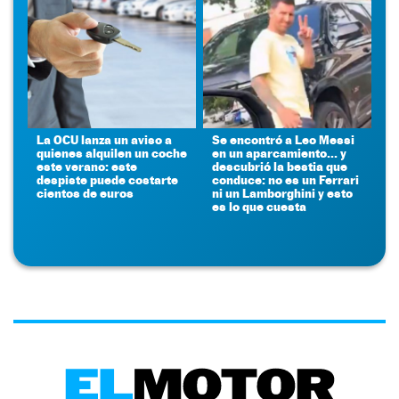
La OCU lanza un aviso a
Se encontró a Leo Messi
quienes alquilen un coche
en un aparcamiento... y
este verano: este
descubrió la bestia que
despiste puede costarte
conduce: no es un Ferrari
cientos de euros
ni un Lamborghini y esto
es lo que cuesta