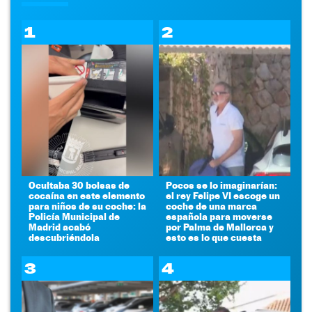
1
2
Ocultaba 30 bolsas de
Pocos se lo imaginarían:
cocaína en este elemento
el rey Felipe VI escoge un
para niños de su coche: la
coche de una marca
Policía Municipal de
española para moverse
Madrid acabó
por Palma de Mallorca y
descubriéndola
esto es lo que cuesta
3
4