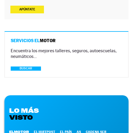
APÚNTATE
SERVICIOS EL
MOTOR
Encuentra los mejores talleres, seguros, autoescuelas,
neumáticos…
BUSCAR
LO MÁS
VISTO
ELMOTOR
EL HUFFPOST
EL PAÍS
AS
CADENA SER