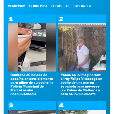
ELMOTOR
EL HUFFPOST
EL PAÍS
AS
CADENA SER
1
2
Ocultaba 30 bolsas de
Pocos se lo imaginarían:
cocaína en este elemento
el rey Felipe VI escoge un
para niños de su coche: la
coche de una marca
Policía Municipal de
española para moverse
Madrid acabó
por Palma de Mallorca y
descubriéndola
esto es lo que cuesta
3
4