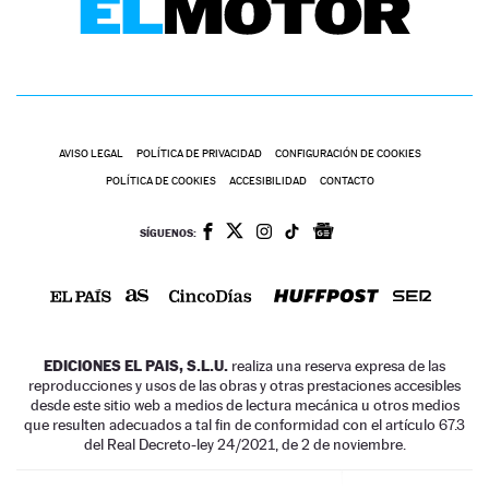
AVISO LEGAL
POLÍTICA DE PRIVACIDAD
CONFIGURACIÓN DE COOKIES
POLÍTICA DE COOKIES
ACCESIBILIDAD
CONTACTO
SÍGUENOS:
EDICIONES EL PAIS, S.L.U.
realiza una reserva expresa de las
reproducciones y usos de las obras y otras prestaciones accesibles
desde este sitio web a medios de lectura mecánica u otros medios
que resulten adecuados a tal fin de conformidad con el artículo 67.3
del Real Decreto-ley 24/2021, de 2 de noviembre.