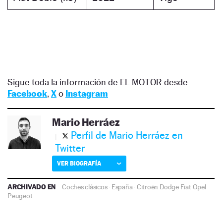
Sigue toda la información de EL MOTOR desde
Facebook
,
X
o
Instagram
Mario Herráez
Perfil de Mario Herráez en
Twitter
VER BIOGRAFÍA
ARCHIVADO EN
Coches clásicos
·
España
·
Citroën
Dodge
Fiat
Opel
Peugeot