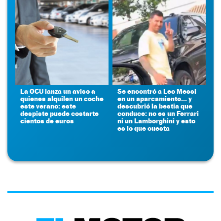
La OCU lanza un aviso a
Se encontró a Leo Messi
quienes alquilen un coche
en un aparcamiento... y
este verano: este
descubrió la bestia que
despiste puede costarte
conduce: no es un Ferrari
cientos de euros
ni un Lamborghini y esto
es lo que cuesta