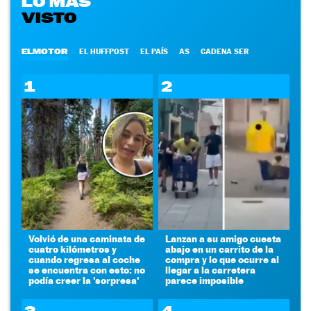
LO MÁS
VISTO
ELMOTOR
EL HUFFPOST
EL PAÍS
AS
CADENA SER
1
2
Volvió de una caminata de
Lanzan a su amigo cuesta
cuatro kilómetros y
abajo en un carrito de la
cuando regresa al coche
compra y lo que ocurre al
se encuentra con esto: no
llegar a la carretera
podía creer la 'sorpresa'
parece imposible