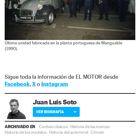
Última unidad fabricada en la planta portuguesa de Mangualde
(1990).
Sigue toda la información de EL MOTOR desde
Facebook
,
X
o
Instagram
Juan Luis Soto
VER BIOGRAFÍA
ARCHIVADO EN
Coches clásicos
·
Historia de las marcas
·
Historia de los modelos
·
Historia del automóvil
·
Citroën