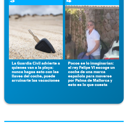
3
4
La Guardia Civil advierte a
Pocos se lo imaginarían:
quienes van a la playa:
el rey Felipe VI escoge un
nunca hagas esto con las
coche de una marca
llaves del coche, puede
española para moverse
arruinarte las vacaciones
por Palma de Mallorca y
esto es lo que cuesta