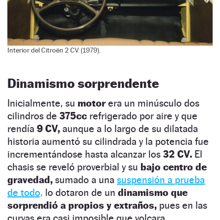
Interior del Citroën 2 CV (1979).
Dinamismo sorprendente
Inicialmente, su
motor
era un minúsculo dos
cilindros de
375cc
refrigerado por aire y que
rendía
9 CV,
aunque a lo largo de su dilatada
historia aumentó su cilindrada y la potencia fue
incrementándose hasta alcanzar los
32 CV.
El
chasis se reveló proverbial y su
bajo centro de
gravedad,
sumado a una
suspensión a prueba
de todo,
lo dotaron de un
dinamismo que
sorprendió a propios y extraños,
pues en las
curvas era casi imposible que volcara.