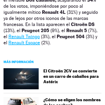
de los votos, imponiéndose por poco al
igualmente mítico
Renault 4L
(31%) y seguido
ya de lejos por otros iconos de las marcas
francesas. En la lista aparecen el
Citroën DS
(13%), el
Peugeot 205
(9%), el
Renault 5
(7%),
el
Renault Twingo
(3%), el
Peugeot 504
(3%) y
el
Renault Espace
(2%).
MÁS INFORMACIÓN
El Citroën 2CV se convierte
en un carro de caballos para
Astérix
¿Cómo se eligen los nombres