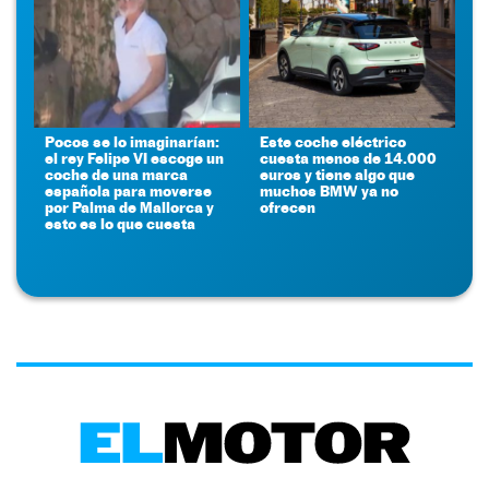
Pocos se lo imaginarían:
Este coche eléctrico
el rey Felipe VI escoge un
cuesta menos de 14.000
coche de una marca
euros y tiene algo que
española para moverse
muchos BMW ya no
por Palma de Mallorca y
ofrecen
esto es lo que cuesta