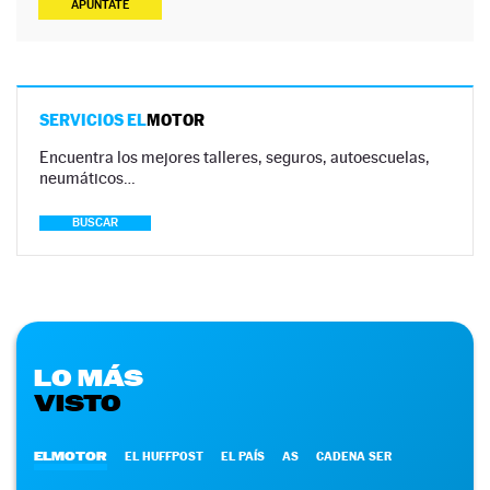
APÚNTATE
SERVICIOS EL
MOTOR
Encuentra los mejores talleres, seguros, autoescuelas,
neumáticos…
BUSCAR
LO MÁS
VISTO
ELMOTOR
EL HUFFPOST
EL PAÍS
AS
CADENA SER