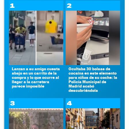
1
2
Lanzan a su amigo cuesta
Ocultaba 30 bolsas de
abajo en un carrito de la
cocaína en este elemento
compra y lo que ocurre al
para niños de su coche: la
llegar a la carretera
Policía Municipal de
parece imposible
Madrid acabó
descubriéndola
3
4