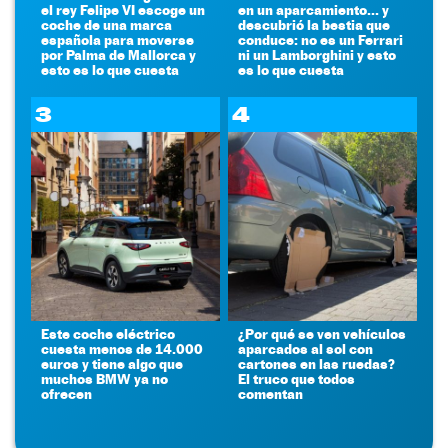
el rey Felipe VI escoge un
en un aparcamiento... y
coche de una marca
descubrió la bestia que
española para moverse
conduce: no es un Ferrari
por Palma de Mallorca y
ni un Lamborghini y esto
esto es lo que cuesta
es lo que cuesta
3
4
Este coche eléctrico
¿Por qué se ven vehículos
cuesta menos de 14.000
aparcados al sol con
euros y tiene algo que
cartones en las ruedas?
muchos BMW ya no
El truco que todos
ofrecen
comentan