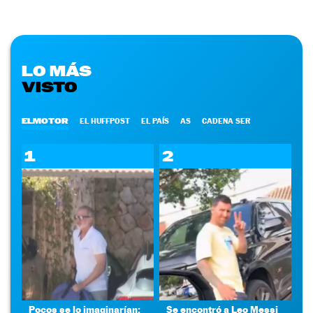
LO MÁS
VISTO
ELMOTOR
EL HUFFPOST
EL PAÍS
AS
CADENA SER
1
2
Pocos se lo imaginarían:
Se encontró a Leo Messi