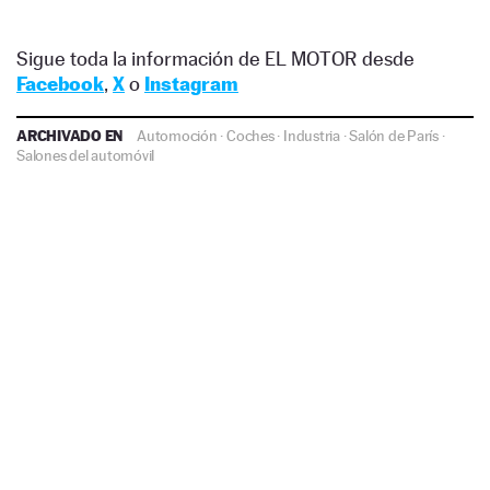
Sigue toda la información de EL MOTOR desde
Facebook
,
X
o
Instagram
ARCHIVADO EN
Automoción
·
Coches
·
Industria
·
Salón de París
·
Salones del automóvil