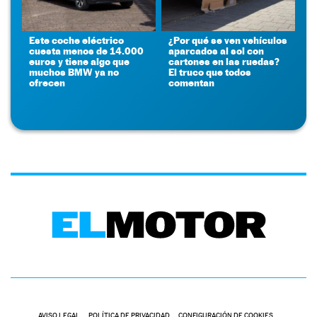
Este coche eléctrico
¿Por qué se ven vehículos
cuesta menos de 14.000
aparcados al sol con
euros y tiene algo que
cartones en las ruedas?
muchos BMW ya no
El truco que todos
ofrecen
comentan
AVISO LEGAL
POLÍTICA DE PRIVACIDAD
CONFIGURACIÓN DE COOKIES