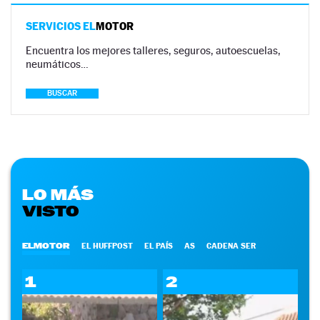
SERVICIOS EL
MOTOR
Encuentra los mejores talleres, seguros, autoescuelas,
neumáticos…
BUSCAR
LO MÁS
VISTO
ELMOTOR
EL HUFFPOST
EL PAÍS
AS
CADENA SER
1
2