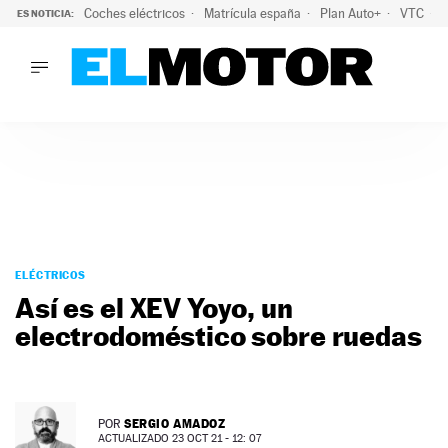
Coches eléctricos
Matrícula españa
Plan Auto+
VTC
ES NOTICIA:
LO ÚLTIMO
La Lista Blanca del Programa Auto+: todos los coches eléct
LO ÚLTIMO
La Lista Blanca del Programa Auto+: todos los coches eléctr
ACTUALIDAD
ELÉCTRICOS
CONDUCIR
PRUEBAS
Saltar
VIRALES
al
ELÉCTRICOS
PODCAST
contenido
Así es el XEV Yoyo, un
MOTOS
electrodoméstico sobre ruedas
TECNOLOGÍA
SUPERCOCHES
MOTORTV
PREMIOS
SERGIO AMADOZ
POR
SERVICIOS
ACTUALIZADO 23 OCT 21 - 12: 07