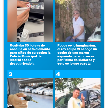
Ocultaba 30 bolsas de
Pocos se lo imaginarían:
cocaína en este elemento
el rey Felipe VI escoge un
para niños de su coche: la
coche de una marca
Policía Municipal de
española para moverse
Madrid acabó
por Palma de Mallorca y
descubriéndola
esto es lo que cuesta
3
4