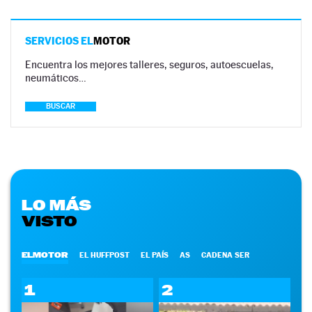
SERVICIOS EL
MOTOR
Encuentra los mejores talleres, seguros, autoescuelas,
neumáticos…
BUSCAR
LO MÁS
VISTO
ELMOTOR
EL HUFFPOST
EL PAÍS
AS
CADENA SER
1
2