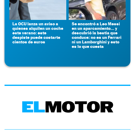
La OCU lanza un aviso a
Se encontró a Leo Messi
quienes alquilen un coche
en un aparcamiento... y
este verano: este
descubrió la bestia que
despiste puede costarte
conduce: no es un Ferrari
cientos de euros
ni un Lamborghini y esto
es lo que cuesta