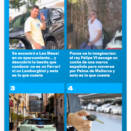
Se encontró a Leo Messi
Pocos se lo imaginarían:
en un aparcamiento... y
el rey Felipe VI escoge un
descubrió la bestia que
coche de una marca
conduce: no es un Ferrari
española para moverse
ni un Lamborghini y esto
por Palma de Mallorca y
es lo que cuesta
esto es lo que cuesta
3
4