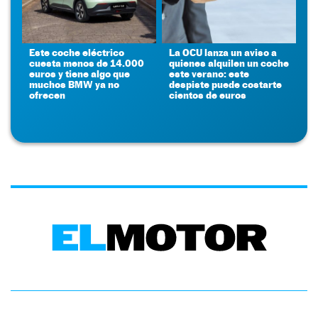
Este coche eléctrico
La OCU lanza un aviso a
cuesta menos de 14.000
quienes alquilen un coche
euros y tiene algo que
este verano: este
muchos BMW ya no
despiste puede costarte
ofrecen
cientos de euros