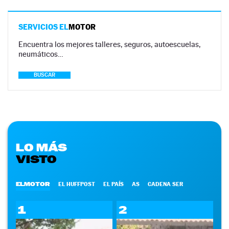
SERVICIOS EL
MOTOR
Encuentra los mejores talleres, seguros, autoescuelas,
neumáticos…
BUSCAR
LO MÁS
VISTO
ELMOTOR
EL HUFFPOST
EL PAÍS
AS
CADENA SER
1
2