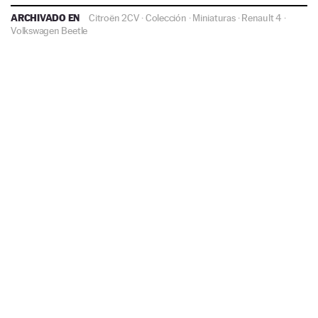
ARCHIVADO EN
Citroën 2CV
·
Colección
·
Miniaturas
·
Renault 4
·
Volkswagen Beetle