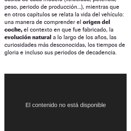
peso, periodo de producción…), mientras que
en otros capítulos se relata la vida del vehículo:
una manera de comprender el
origen del
coche,
el contexto en que fue fabricado, la
evolución natural
a lo largo de los años, las
curiosidades más desconocidas, los tiempos de
gloria e incluso sus periodos de decadencia.
RENAULT 4
Coches legendarios
NaN:NaN:NaN
La primera entrega la protagoniza el Renault 4,
el R4, el
Cuatro Latas
de toda la vida. El coche
que nació de unos vaqueros. Anécdotas como
El contenido no está disponible
estas aparecen en todos los libros de la
colección. Corría 1956 y
Pierre Dreyfus,
director general de Renault, creyó que ya era