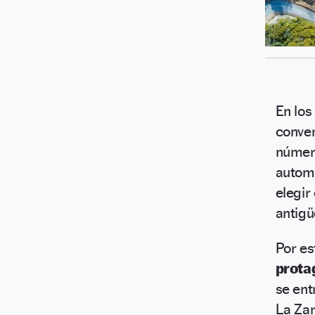
En lo
conver
número
automó
elegir
antigü
Por es
prot
se ent
La Zar