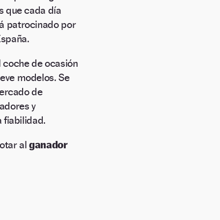
os que cada día
á patrocinado por
España.
l coche de ocasión
eve modelos. Se
mercado de
radores y
 fiabilidad.
otar al
ganador