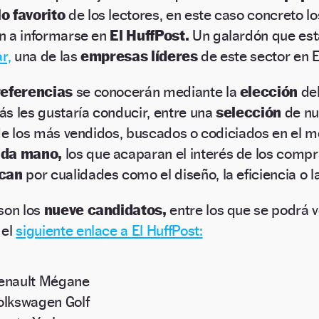
o favorito
de los lectores, en este caso concreto l
n a informarse en
El HuffPost.
Un galardón que est
r,
una de las
empresas líderes
de este sector en 
referencias
se conocerán mediante la
elección
de
s les gustaría conducir, entre una
selección
de nu
de los más vendidos, buscados o codiciados en el 
da mano,
los que acaparan el interés de los comp
acan
por cualidades como el diseño, la eficiencia o la
son los
nueve candidatos,
entre los que se podrá v
 el
siguiente enlace a El HuffPost:
enault Mégane
olkswagen Golf