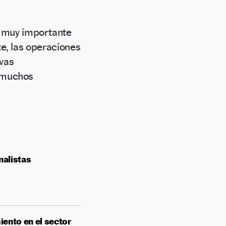
muy importante
e, las operaciones
evas
n muchos
nalistas
iento en el sector