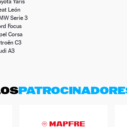
oyota Yaris
eat León
MW Serie 3
ord Focus
pel Corsa
itroën C3
udi A3
LOS
PATROCINADORE