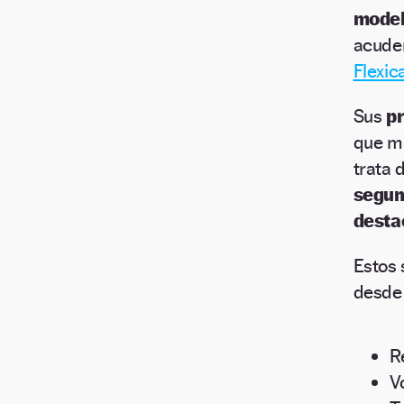
model
acude
Flexica
Sus
p
que má
trata 
segun
dest
Estos 
desde
R
V