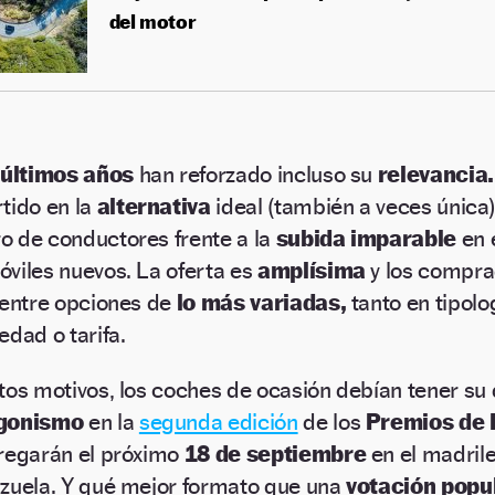
del motor
s
últimos años
han reforzado incluso su
relevancia
tido en la
alternativa
ideal (también a veces única
 de conductores frente a la
subida imparable
en e
viles nuevos. La oferta es
amplísima
y los compr
 entre opciones de
lo más variadas,
tanto en tipolo
edad o tarifa.
tos motivos, los coches de ocasión debían tener su 
agonismo
en la
segunda edición
de los
Premios de 
regarán el próximo
18 de septiembre
en el madri
zuela. Y qué mejor formato que una
votación popu