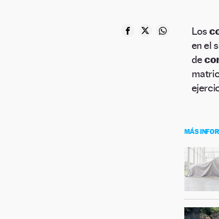
Los
c
en el 
de
co
matric
ejerci
MÁS INFO