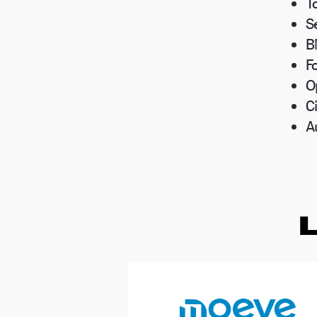
T
S
B
F
O
C
A