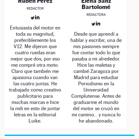
Rubén Pérez
Elena Sanz
Bartolomé
REDACTOR
REDACTORA
Entusiasta del motor en
toda su magnitud,
Desde que aprendí a
preferiblemente los
hablar y escribir, una de
V12. Me dijeron que
mis pasiones siempre
cuatro ruedas eran
fue contar todo lo que
mejor que dos, por eso
pasaba a mi alrededor.
me compré otra moto.
Hice las maletas y
Claro que también me
cambié Zaragoza por
apasiona cuando van
Madrid para estudiar
las cuatro juntas. He
Periodismo en la
trabajado como creativo
Universidad
publicitario para
Complutense. Antes de
muchas marcas e hice
graduarme el mundo
la mili en esto de juntar
del motor se cruzó en
letras en la editorial
mi camino… y nunca lo
Luike.
he abandonado.