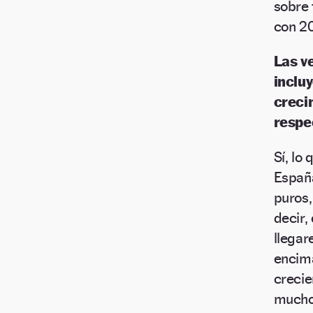
sobre 
con 20
Las v
incluy
creci
respe
Sí, lo
España
puros,
decir,
llegar
encima
crecie
mucho