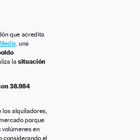
rdón que acredita
Media,
una
oldo
liza la
situación
con 38.984
 los alquiladores,
 mercado porque
s volúmenes en
o considerando el