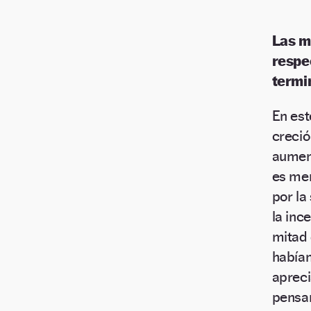
Las m
respe
termi
En est
creció
aument
es men
por la
la inc
mitad 
habían
apreci
pensam