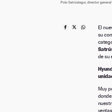
Polo Satrústegui, director genera
El nu
su co
categ
Satrú
de su 
Hyund
unida
Muy po
donde
nuestr
ventas