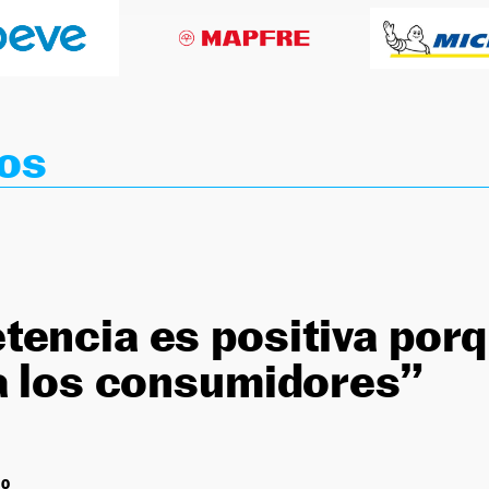
os
encia es positiva por
a los consumidores”
RO