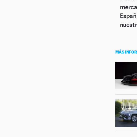
mercad
Españ
nuestr
MÁS INFO