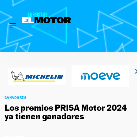
INICIO
Saltar
LOS
PREMIOS
al
contenido
EL
MOTOR
SÍGUENOS
GANADORES
Los premios PRISA Motor 2024
ya tienen ganadores