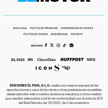
AVISO LEGAL
POLÍTICA DE PRIVACIDAD
CONFIGURACIÓN DE COOKIES
POLÍTICA DE COOKIES
ACCESIBILIDAD
CONTACTO
SÍGUENOS:
EDICIONES EL PAIS, S.L.U.
realiza una reserva expresa de las
reproducciones y usos de las obras y otras prestaciones accesibles
desde este sitio web a medios de lectura mecánica u otros medios
que resulten adecuados a tal fin de conformidad con el artículo 67.3
del Real Decreto-ley 24/2021, de 2 de noviembre.