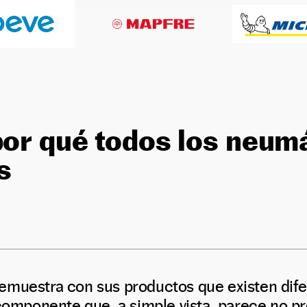
por qué todos los neum
s
emuestra con sus productos que existen dife
 componente que, a simple vista, parece no pr