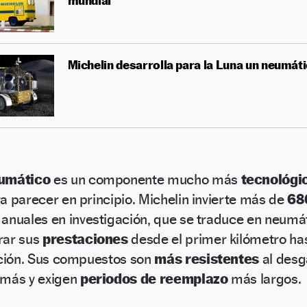
mundial
Michelin desarrolla para la Luna un neumát
umático
es un componente mucho más
tecnológi
a parecer en principio. Michelin invierte más de
68
anuales en investigación, que se traduce en neumá
rar sus
prestaciones
desde el primer kilómetro has
ación. Sus compuestos son
más resistentes
al desg
 más y exigen
periodos de reemplazo
más largos.