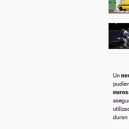
Un
ne
pudier
euros
asegu
utiliz
duran