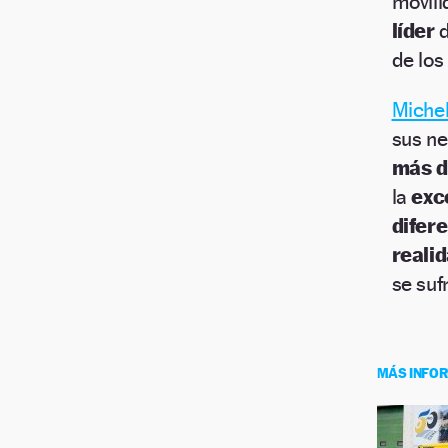
movili
líder
d
de lo
Miche
sus ne
más d
la
exc
difer
realid
se suf
MÁS INFO