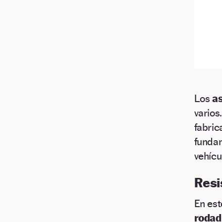
Los
a
varios
fabric
funda
vehícu
Resi
En est
rodad