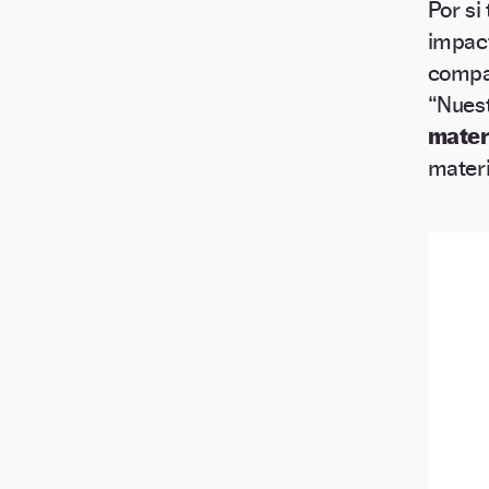
Por si
impac
compañ
“Nuest
mater
mater