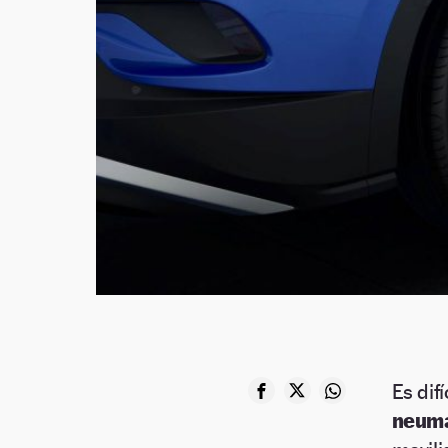
Es dif
neumá