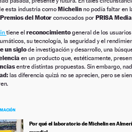
dad pasada, presente y futura. En tales circunstanc
e esta industria como
Michelin
no podía faltar en l
s
Premios del Motor
convocados por
PRISA Media
lin
tiene el
reconocimiento
general de los usuarios
umáticos, su tecnología, la seguridad y el rendimient
e un siglo
de investigación y desarrollo, una búsq
elencia
en un producto que, estéticamente, presen
encias
entre distintas propuestas. Sin embargo, na
ad:
las diferencia quizá no se aprecien, pero se sien
ren.
RMACIÓN
Por qué el laboratorio de Michelin en Almer