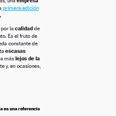
ias, una
empresa
a
primera edición
.
 por la
calidad
de
o. Es el fruto de
ueda constante de
ta
escasas
da más
lejos de la
te y, en ocasiones,
ía es una referencia