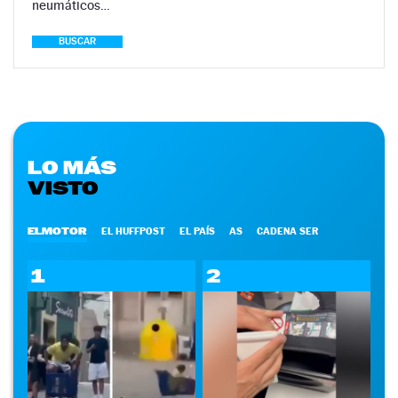
neumáticos…
BUSCAR
LO MÁS
VISTO
ELMOTOR
EL HUFFPOST
EL PAÍS
AS
CADENA SER
1
2