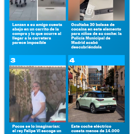
Lanzan a su amigo cuesta
Ocultaba 30 bolsas de
abajo en un carrito de la
cocaína en este elemento
compra y lo que ocurre al
para niños de su coche: la
llegar a la carretera
Policía Municipal de
parece imposible
Madrid acabó
descubriéndola
3
4
Pocos se lo imaginarían:
Este coche eléctrico
el rey Felipe VI escoge un
cuesta menos de 14.000