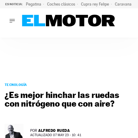
Pegatina
Coches clásicos
Cupra rey Felipe
Caravana lig
ES NOTICIA:
LO ÚLTIMO
¿Conocías esta pegatina de moda?: puede salvar tu coche d
LO ÚLTIMO
¿Conocías esta pegatina de moda?: puede salvar tu coche de
ACTUALIDAD
ELÉCTRICOS
CONDUCIR
PRUEBAS
Saltar
VIRALES
al
TECNOLOGÍA
PODCAST
contenido
¿Es mejor hinchar las ruedas
MOTOS
con nitrógeno que con aire?
TECNOLOGÍA
SUPERCOCHES
MOTORTV
PREMIOS
ALFREDO RUEDA
POR
SERVICIOS
ACTUALIZADO 07 MAY 23 - 10: 41