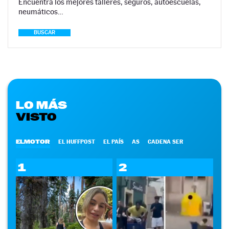
Encuentra los mejores talleres, seguros, autoescuelas,
neumáticos…
BUSCAR
LO MÁS
VISTO
ELMOTOR
EL HUFFPOST
EL PAÍS
AS
CADENA SER
1
2