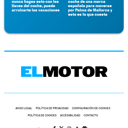
nunca hagas esto con las
coche de una marca
llaves del coche, puede
española para moverse
arruinarte las vacaciones
por Palma de Mallorca y
esto es lo que cuesta
AVISO LEGAL
POLÍTICA DE PRIVACIDAD
CONFIGURACIÓN DE COOKIES
POLÍTICA DE COOKIES
ACCESIBILIDAD
CONTACTO