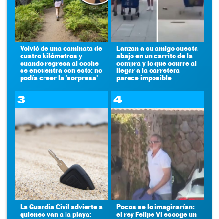
Volvió de una caminata de
Lanzan a su amigo cuesta
cuatro kilómetros y
abajo en un carrito de la
cuando regresa al coche
compra y lo que ocurre al
se encuentra con esto: no
llegar a la carretera
podía creer la 'sorpresa'
parece imposible
3
4
La Guardia Civil advierte a
Pocos se lo imaginarían:
quienes van a la playa:
el rey Felipe VI escoge un