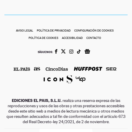
AVISO LEGAL
POLÍTICA DE PRIVACIDAD
CONFIGURACIÓN DE COOKIES
POLÍTICA DE COOKIES
ACCESIBILIDAD
CONTACTO
SÍGUENOS:
EDICIONES EL PAIS, S.L.U.
realiza una reserva expresa de las
reproducciones y usos de las obras y otras prestaciones accesibles
desde este sitio web a medios de lectura mecánica u otros medios
que resulten adecuados a tal fin de conformidad con el artículo 67.3
del Real Decreto-ley 24/2021, de 2 de noviembre.