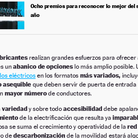
Ocho premios para reconocer lo mejor del 
año
abricantes
realizan grandes esfuerzos para ofrecer 
es un
abanico de opciones
lo más amplio posible.
los eléctricos
en los formatos
más variados,
inclu
o asequible
que deben servir de puerta de entrada 
un
mayor número
de conductores.
a
variedad
y sobre todo
accesibilidad
debe apalan
miento
de la electrificación que resulta ya
imparabl
sa se suma el crecimiento y operatividad de la
red
vo de
descarbonización
de la movilidad estará al