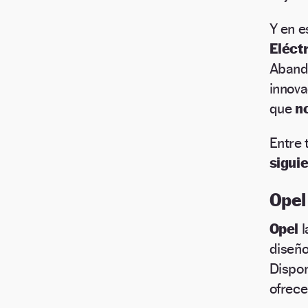
Y en e
Eléct
Aband
innova
que
n
Entre 
sigui
Opel
Opel
l
diseño
Dispon
ofrec