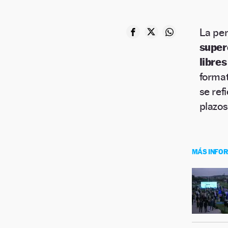
La pen
super
libre
format
se ref
plazos
MÁS INFO