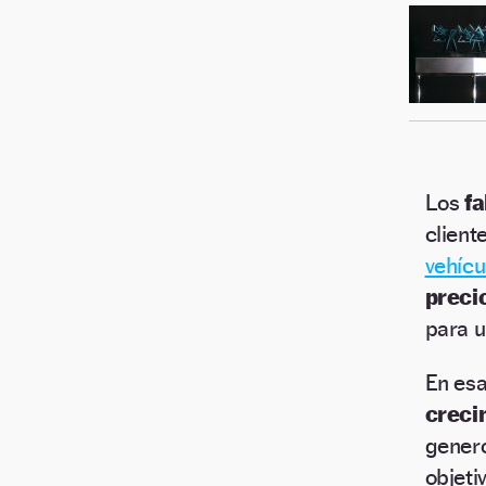
Los
f
client
vehícu
preci
para 
En es
creci
genero
objeti