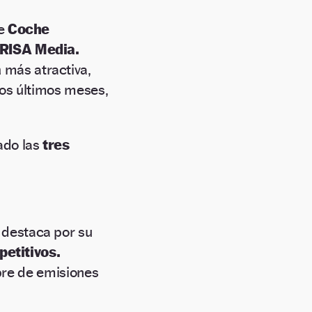
e
Coche
RISA Media.
a
más atractiva,
los últimos meses,
ado las
tres
destaca por su
etitivos.
ibre de emisiones