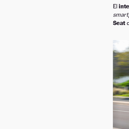
El
int
smart
Seat