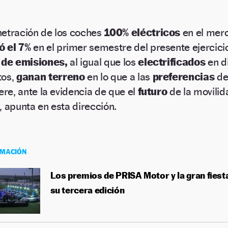
etración de los coches
100% eléctricos
en el mer
ó el 7%
en el primer semestre del presente ejercici
s de emisiones,
al igual que los
electrificados
en d
os,
ganan terreno
en lo que a las
preferencias
de
iere, ante la evidencia de que el
futuro
de la movilid
, apunta en esta dirección.
RMACIÓN
Los premios de PRISA Motor y la gran fiesta
su tercera edición