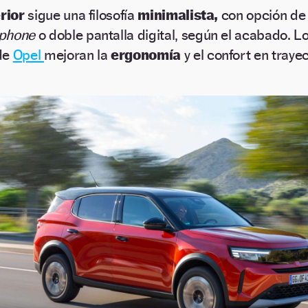
erior
sigue una filosofía
minimalista,
con opción de
phone
o doble pantalla digital, según el acabado. L
de
Opel
mejoran la
ergonomía
y el confort en traye