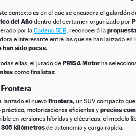
ste contexto es en el que se encuadra el galardón d
rico del Año
dentro del certamen organizado por
P
erado por la
Cadena SER,
reconocerá la
propuest
dora e interesante entre las que se han lanzado en 
o han sido pocas.
todas ellas, el jurado de
PRISA Motor
ha seleccion
entes
como finalistas:
 Frontera
a lanzado el nuevo
Frontera,
un SUV compacto que 
 práctico, motorizaciones eficientes y
precios comp
ible en versiones híbridas y eléctricas, el modelo l
e
305 kilómetros
de autonomía y carga rápida.