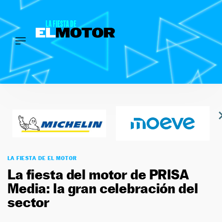
INICIO
Saltar
LOS
PREMIOS
al
contenido
EL
MOTOR
SÍGUENOS
LA FIESTA DE EL MOTOR
La fiesta del motor de PRISA
Media: la gran celebración del
sector