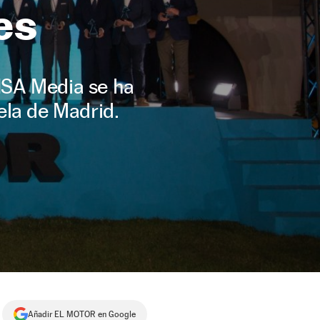
es
RISA Media se ha
ela de Madrid.
Añadir EL MOTOR en Google