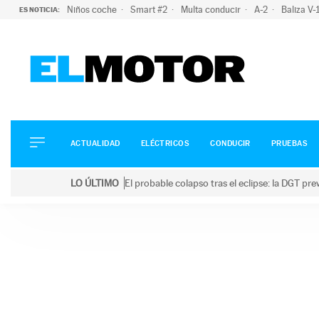
Niños coche
Smart #2
Multa conducir
A-2
Baliza V
ES NOTICIA:
ACTUALIDAD
ELÉCTRICOS
CONDUCIR
ACTUALIDAD
ELÉCTRICOS
CONDUCIR
PRUEBAS
PRUEBAS
Saltar
VIRALES
LO ÚLTIMO
El probable colapso tras el eclipse: la DGT p
al
PODCAST
LO ÚLTIMO
El probable colapso tras el eclipse: la DGT prevé u
contenido
MOTOS
TECNOLOGÍA
SUPERCOCHES
MOTORTV
PREMIOS
SERVICIOS