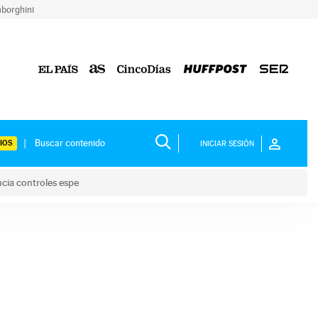
borghini
IOS
INICIAR SESIÓN
ncia controles espe
 y anuncia controles espe