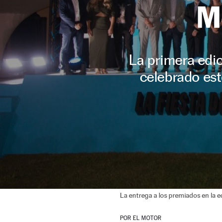
M
La primera edic
celebrado est
La entrega a los premiados en la 
POR
EL MOTOR