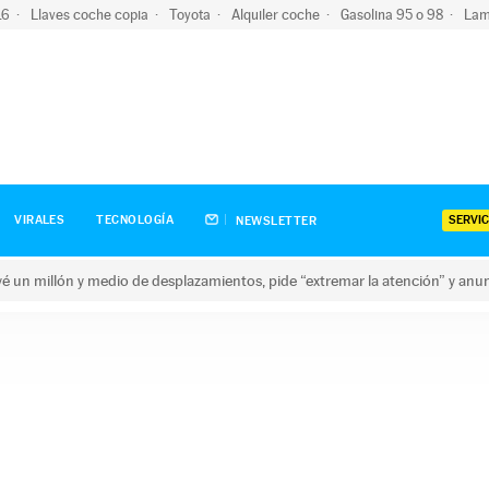
-16
Llaves coche copia
Toyota
Alquiler coche
Gasolina 95 o 98
Lam
SERVIC
VIRALES
TECNOLOGÍA
NEWSLETTER
revé un millón y medio de desplazamientos, pide “extremar la atención” y anu
n millón y medio de desplazamientos, pide “extremar la atención”