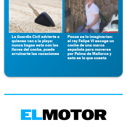
La Guardia Civil advierte a
Pocos se lo imaginarían:
quienes van a la playa:
el rey Felipe VI escoge un
nunca hagas esto con las
coche de una marca
llaves del coche, puede
española para moverse
arruinarte las vacaciones
por Palma de Mallorca y
esto es lo que cuesta