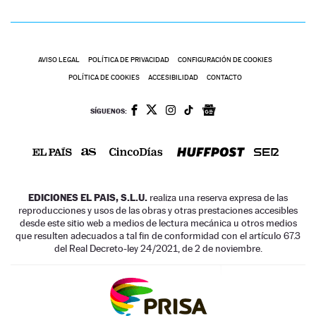
AVISO LEGAL
POLÍTICA DE PRIVACIDAD
CONFIGURACIÓN DE COOKIES
POLÍTICA DE COOKIES
ACCESIBILIDAD
CONTACTO
SÍGUENOS:
EDICIONES EL PAIS, S.L.U.
realiza una reserva expresa de las
reproducciones y usos de las obras y otras prestaciones accesibles
desde este sitio web a medios de lectura mecánica u otros medios
que resulten adecuados a tal fin de conformidad con el artículo 67.3
del Real Decreto-ley 24/2021, de 2 de noviembre.