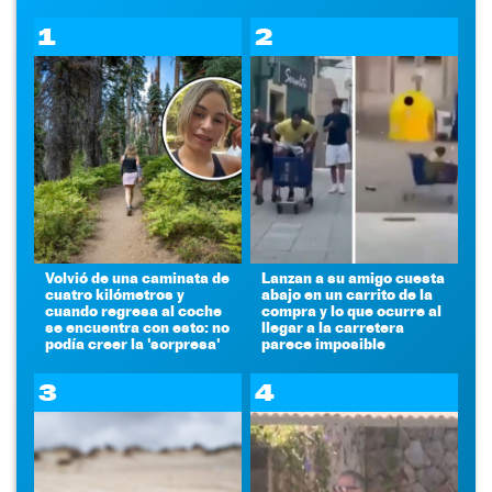
1
2
Volvió de una caminata de
Lanzan a su amigo cuesta
cuatro kilómetros y
abajo en un carrito de la
cuando regresa al coche
compra y lo que ocurre al
se encuentra con esto: no
llegar a la carretera
podía creer la 'sorpresa'
parece imposible
3
4