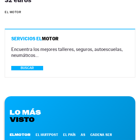
EL MOTOR
SERVICIOS EL
MOTOR
Encuentra los mejores talleres, seguros, autoescuelas,
neumáticos…
BUSCAR
LO MÁS
VISTO
ELMOTOR
EL HUFFPOST
EL PAÍS
AS
CADENA SER