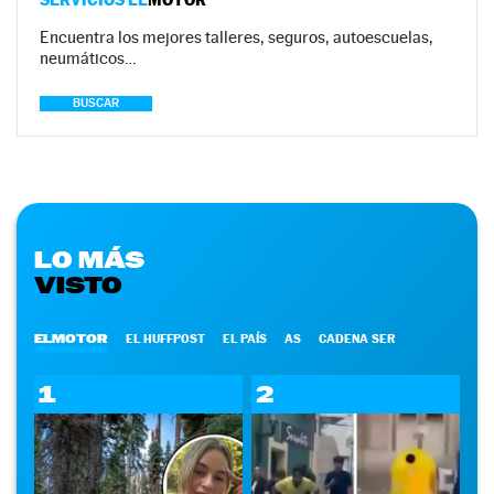
Encuentra los mejores talleres, seguros, autoescuelas,
neumáticos…
BUSCAR
LO MÁS
VISTO
ELMOTOR
EL HUFFPOST
EL PAÍS
AS
CADENA SER
1
2