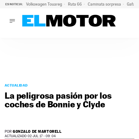
Volkswagen Touareg
Ruta 66
Caminata sorpresa
Gafas 
ES NOTICIA:
LO ÚLTIMO
Ni se te ocurra usar las gafas del eclipse al volante: el moti
LO ÚLTIMO
Ni se te ocurra usar las gafas del eclipse al volante: el motiv
ACTUALIDAD
ELÉCTRICOS
CONDUCIR
PRUEBAS
Saltar
VIRALES
al
ACTUALIDAD
PODCAST
contenido
La peligrosa pasión por los
MOTOS
coches de Bonnie y Clyde
TECNOLOGÍA
SUPERCOCHES
MOTORTV
PREMIOS
GONZALO DE MARTORELL
POR
SERVICIOS
ACTUALIZADO 02 JUL 17 - 09: 04