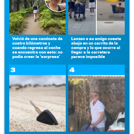
Volvió de una caminata de
Lanzan a su amigo cuesta
cuatro kilómetros y
abajo en un carrito de la
cuando regresa al coche
compra y lo que ocurre al
se encuentra con esto: no
llegar a la carretera
podía creer la 'sorpresa'
parece imposible
3
4