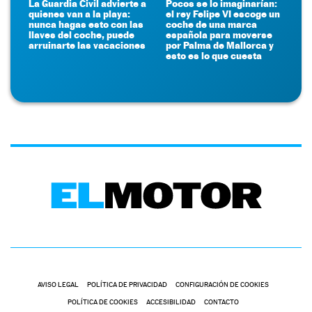
La Guardia Civil advierte a
Pocos se lo imaginarían:
quienes van a la playa:
el rey Felipe VI escoge un
nunca hagas esto con las
coche de una marca
llaves del coche, puede
española para moverse
arruinarte las vacaciones
por Palma de Mallorca y
esto es lo que cuesta
AVISO LEGAL
POLÍTICA DE PRIVACIDAD
CONFIGURACIÓN DE COOKIES
POLÍTICA DE COOKIES
ACCESIBILIDAD
CONTACTO