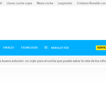
-16
Llaves coche copia
Messi coche
Leapmotor
Cristiano Ronaldo co
SERVIC
VIRALES
TECNOLOGÍA
NEWSLETTER
una buena solución: un cojín para el coche que puede salvar la vida de los niñ
ena solución: un cojín para el coche que puede salvar la vida de 