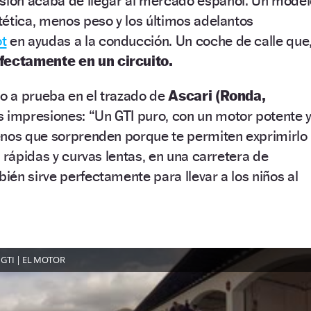
sión acaba de llegar al mercado español. Un model
ética, menos peso y los últimos adelantos
t
en ayudas a la conducción. Un coche de calle que
fectamente en un circuito.
to a prueba en el trazado de
Ascari (Ronda,
s impresiones: “Un GTI puro, con un motor potente 
enos que sorprenden porque te permiten exprimirlo
 rápidas y curvas lentas, en una carretera de
én sirve perfectamente para llevar a los niños al
8 GTI | EL MOTOR