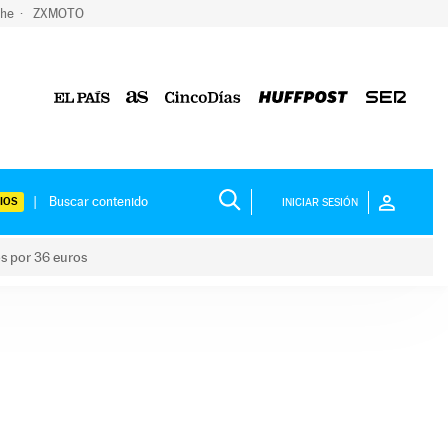
che
ZXMOTO
IOS
INICIAR SESIÓN
os por 36 euros
los niños por 36 euros