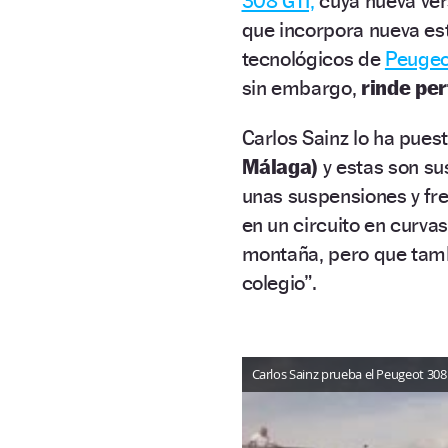
308 GTI,
cuya nueva ver
que incorpora nueva est
tecnológicos de
Peugeo
sin embargo,
rinde per
Carlos Sainz lo ha pues
Málaga)
y estas son su
unas suspensiones y fr
en un circuito en curvas
montaña, pero que tambi
colegio”.
Carlos Sainz prueba el Peugeot 30