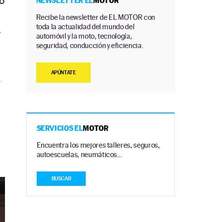
o
NEWSLETTER EL
MOTOR
Recibe la newsletter de EL MOTOR con
toda la actualidad del mundo del
,
automóvil y la moto, tecnología,
seguridad, conducción y eficiencia.
APÚNTATE
y
SERVICIOS EL
MOTOR
Encuentra los mejores talleres, seguros,
autoescuelas, neumáticos…
BUSCAR