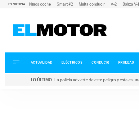
Niños coche
Smart #2
Multa conducir
A-2
Baliza V
ES NOTICIA:
ACTUALIDAD
ELÉCTRICOS
CONDUCIR
ACTUALIDAD
ELÉCTRICOS
CONDUCIR
PRUEBAS
PRUEBAS
Saltar
VIRALES
LO ÚLTIMO
La policía advierte de este peligro y esta es 
al
PODCAST
LO ÚLTIMO
La policía advierte de este peligro y esta es una bu
contenido
MOTOS
TECNOLOGÍA
SUPERCOCHES
MOTORTV
PREMIOS
SERVICIOS