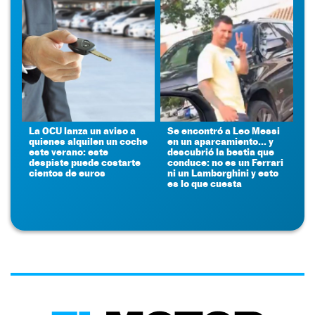
La OCU lanza un aviso a
Se encontró a Leo Messi
quienes alquilen un coche
en un aparcamiento... y
este verano: este
descubrió la bestia que
despiste puede costarte
conduce: no es un Ferrari
cientos de euros
ni un Lamborghini y esto
es lo que cuesta