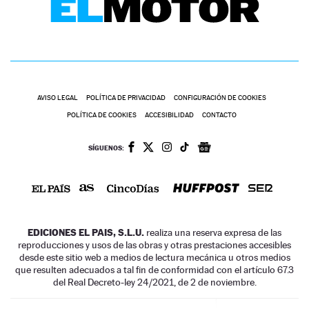
AVISO LEGAL
POLÍTICA DE PRIVACIDAD
CONFIGURACIÓN DE COOKIES
POLÍTICA DE COOKIES
ACCESIBILIDAD
CONTACTO
SÍGUENOS:
EDICIONES EL PAIS, S.L.U.
realiza una reserva expresa de las
reproducciones y usos de las obras y otras prestaciones accesibles
desde este sitio web a medios de lectura mecánica u otros medios
que resulten adecuados a tal fin de conformidad con el artículo 67.3
del Real Decreto-ley 24/2021, de 2 de noviembre.