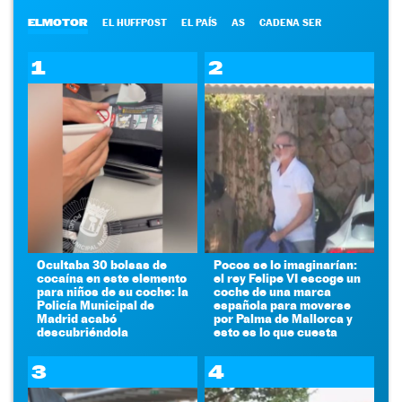
ELMOTOR
EL HUFFPOST
EL PAÍS
AS
CADENA SER
1
2
Ocultaba 30 bolsas de
Pocos se lo imaginarían:
cocaína en este elemento
el rey Felipe VI escoge un
para niños de su coche: la
coche de una marca
Policía Municipal de
española para moverse
Madrid acabó
por Palma de Mallorca y
descubriéndola
esto es lo que cuesta
3
4