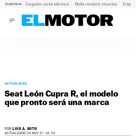
Cargador coche eléctrico
Multa conducir chanclas
Eclipse
ES NOTICIA:
LO ÚLTIMO
El hiperdeportivo que desafía todas las tendencias: V12 a
LO ÚLTIMO
El hiperdeportivo que desafía todas las tendencias: V12 at
ACTUALIDAD
ELÉCTRICOS
CONDUCIR
PRUEBAS
Saltar
VIRALES
al
ACTUALIDAD
PODCAST
contenido
Seat León Cupra R, el modelo
MOTOS
que pronto será una marca
TECNOLOGÍA
SUPERCOCHES
MOTORTV
PREMIOS
LUIS A. SOTO
POR
SERVICIOS
ACTUALIZADO 24 NOV 17 - 14: 03