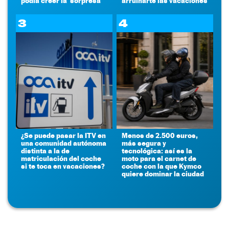
podía creer la 'sorpresa'
arruinarte las vacaciones
3
4
¿Se puede pasar la ITV en
Menos de 2.500 euros,
una comunidad autónoma
más segura y
distinta a la de
tecnológica: así es la
matriculación del coche
moto para el carnet de
si te toca en vacaciones?
coche con la que Kymco
quiere dominar la ciudad