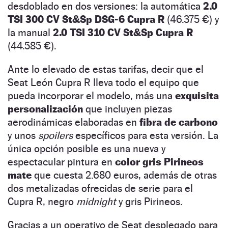
desdoblado en dos versiones: la automática
2.0
TSI 300 CV St&Sp DSG-6 Cupra R
(46.375 €) y
la manual
2.0 TSI 310 CV St&Sp Cupra R
(44.585 €).
Ante lo elevado de estas tarifas, decir que el
Seat León Cupra R lleva todo el equipo que
pueda incorporar el modelo, más una
exquisita
personalización
que incluyen piezas
aerodinámicas elaboradas en
fibra de carbono
y unos
spoilers
específicos para esta versión. La
única opción posible es una nueva y
espectacular pintura en
color gris Pirineos
mate
que cuesta 2.680 euros, además de otras
dos metalizadas ofrecidas de serie para el
Cupra R, negro
midnight
y gris Pirineos.
Gracias a un operativo de Seat desplegado para