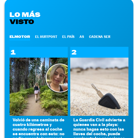
LO MÁS
VISTO
ELMOTOR
EL HUFFPOST
EL PAÍS
AS
CADENA SER
1
2
Volvió de una caminata de
La Guardia Civil advierte a
cuatro kilómetros y
quienes van a la playa:
cuando regresa al coche
nunca hagas esto con las
se encuentra con esto: no
llaves del coche, puede