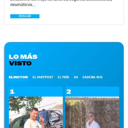
neumáticos…
BUSCAR
LO MÁS
VISTO
ELMOTOR
EL HUFFPOST
EL PAÍS
AS
CADENA SER
1
2