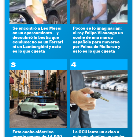
Se encontró a Leo Messi
Pocos se lo imaginarían:
en un aparcamiento... y
el rey Felipe VI escoge un
descubrió la bestia que
coche de una marca
conduce: no es un Ferrari
española para moverse
ni un Lamborghini y esto
por Palma de Mallorca y
es lo que cuesta
esto es lo que cuesta
3
4
Este coche eléctrico
La OCU lanza un aviso a
cuesta menos de 14.000
quienes alquilen un coche