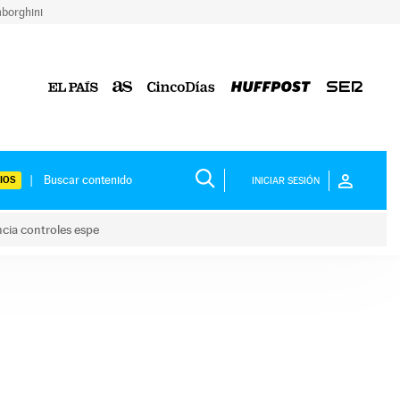
borghini
IOS
INICIAR SESIÓN
ncia controles espe
 y anuncia controles espe