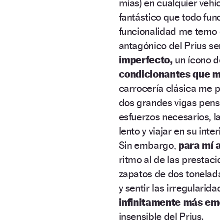
mías) en cualquier vehí
fantástico que todo fu
funcionalidad me temo q
antagónico del Prius se
imperfecto,
un ícono d
condicionantes que me
carrocería clásica me 
dos grandes vigas pensa
esfuerzos necesarios, l
lento y viajar en su int
Sin embargo,
para mí a
ritmo al de las presta
zapatos de dos tonelad
y sentir las irregulari
infinitamente más emo
insensible del Prius.