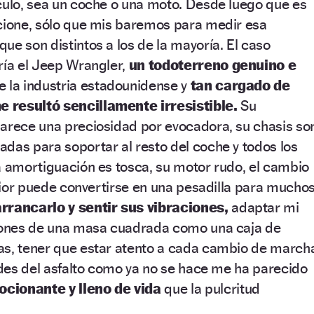
culo, sea un coche o una moto. Desde luego que es
ncione, sólo que mis baremos para medir esa
ue son distintos a los de la mayoría. El caso
ría el Jeep Wrangler,
un todoterreno genuino e
e la industria estadounidense y
tan cargado de
 resultó sencillamente irresistible.
Su
parece una preciosidad por evocadora, su chasis so
das para soportar al resto del coche y todos los
a amortiguación es tosca, su motor rudo, el cambio
erior puede convertirse en una pesadilla para muchos
rrancarlo y sentir sus vibraciones,
adaptar mi
ciones de una masa cuadrada como una caja de
as, tener que estar atento a cada cambio de march
dades del asfalto como ya no se hace me ha parecido
cionante y lleno de vida
que la pulcritud