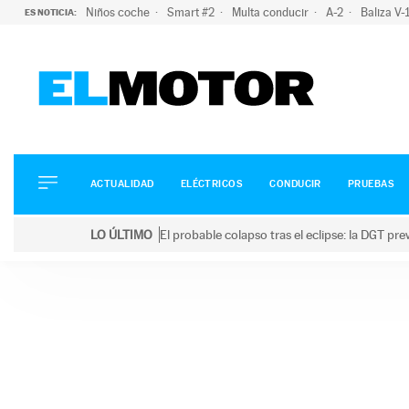
Niños coche
Smart #2
Multa conducir
A-2
Baliza V
ES NOTICIA:
ACTUALIDAD
ELÉCTRICOS
CONDUCIR
ACTUALIDAD
ELÉCTRICOS
CONDUCIR
PRUEBAS
PRUEBAS
Saltar
VIRALES
LO ÚLTIMO
El probable colapso tras el eclipse: la DGT p
al
PODCAST
LO ÚLTIMO
El probable colapso tras el eclipse: la DGT prevé u
contenido
MOTOS
TECNOLOGÍA
SUPERCOCHES
MOTORTV
PREMIOS
SERVICIOS