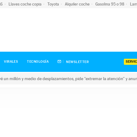
-16
Llaves coche copia
Toyota
Alquiler coche
Gasolina 95 o 98
Lam
SERVIC
VIRALES
TECNOLOGÍA
NEWSLETTER
revé un millón y medio de desplazamientos, pide “extremar la atención” y anu
n millón y medio de desplazamientos, pide “extremar la atención”