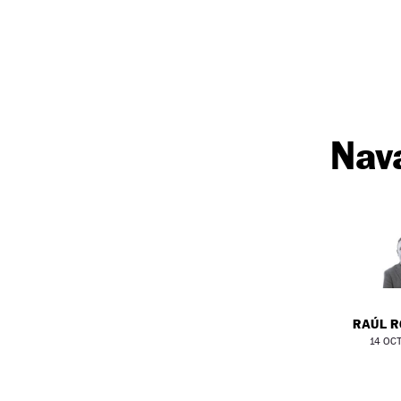
Nav
RAÚL 
14 OCT 