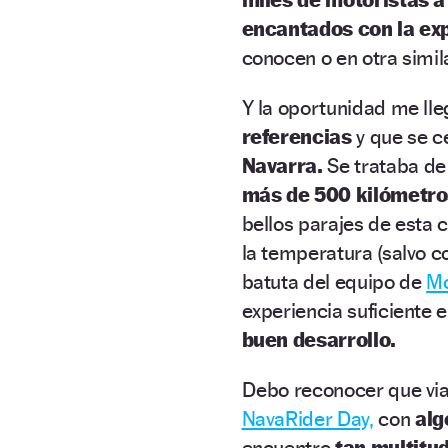
encantados con la exp
conocen o en otra simil
Y la oportunidad me ll
referencias
y que se ce
Navarra.
Se trataba de 
más de 500 kilómetro
bellos parajes de esta
la temperatura (salvo co
batuta del equipo de
Mo
experiencia suficiente 
buen desarrollo.
Debo reconocer que via
NavaRider Day,
con
alg
encuentro
tan multitud