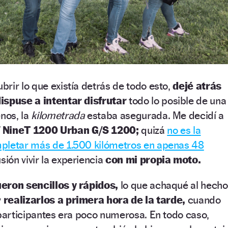
rir lo que existía detrás de todo esto,
dejé atrás
ispuse a intentar disfrutar
todo lo posible de una
enos, la
kilometrada
estaba asegurada. Me decidí a
NineT 1200 Urban G/S 1200;
quizá
no es la
pletar más de 1.500 kilómetros en apenas 48
sión vivir la experiencia
con mi propia moto.
ueron sencillos y rápidos,
lo que achaqué al hecho
y
realizarlos a primera hora de la tarde,
cuando
 participantes era poco numerosa. En todo caso,