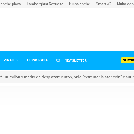
 coche playa
Lamborghini Revuelto
Niños coche
Smart #2
Multa con
SERVIC
VIRALES
TECNOLOGÍA
NEWSLETTER
revé un millón y medio de desplazamientos, pide “extremar la atención” y anu
n millón y medio de desplazamientos, pide “extremar la atención”