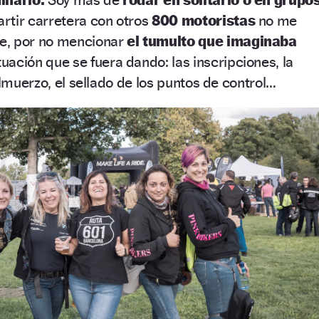
rtir carretera con otros
800 motoristas
no me
e, por no mencionar
el tumulto que imaginaba
uación que se fuera dando: las inscripciones, la
almuerzo, el sellado de los puntos de control…