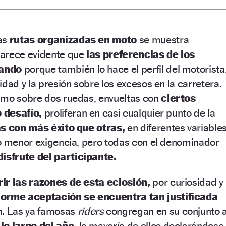
as
rutas organizadas en moto
se muestra
Parece evidente que
las preferencias de los
iando
porque también lo hace el perfil del motorista
idad y la presión sobre los excesos en la carretera.
smo sobre dos ruedas, envueltas con
ciertos
 desafío,
proliferan en casi cualquier punto de la
s con más éxito que otras,
en diferentes variable
 o menor exigencia, pero todas con el denominador
disfrute del participante.
ir las razones de esta eclosión,
por curiosidad y
orme aceptación se encuentra tan justificada
. Las ya famosas
riders
congregan en su conjunto 
lo largo del año,
la mayoría de ellos declarándose