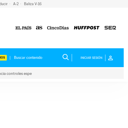
ducir
A-2
Baliza V-16
IOS
INICIAR SESIÓN
ncia controles espe
 y anuncia controles espe