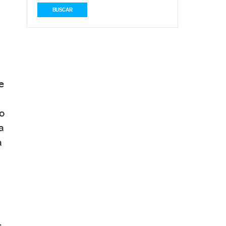
BUSCAR
e
o
a
a
s