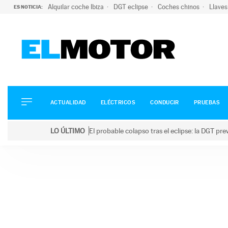
Alquilar coche Ibiza
DGT eclipse
Coches chinos
Llaves
ES NOTICIA:
ACTUALIDAD
ELÉCTRICOS
CONDUCIR
ACTUALIDAD
ELÉCTRICOS
CONDUCIR
PRUEBAS
PRUEBAS
Saltar
VIRALES
LO ÚLTIMO
El probable colapso tras el eclipse: la DGT p
al
PODCAST
LO ÚLTIMO
El probable colapso tras el eclipse: la DGT prevé u
contenido
MOTOS
TECNOLOGÍA
SUPERCOCHES
MOTORTV
PREMIOS
SERVICIOS