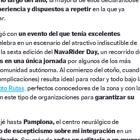
eriencia y dispuestos a repetir
en la que ya
ar.
egó con
un evento del que tenía excelentes
lebra en un escenario del atractivo indiscutible de
la sexta edición del
NavaRider Day,
un recorrido d
s en una única jornada
por algunos de los más
 comunidad autónoma. Al comienzo del otoño, cuand
mplicaciones) resulta ideal para rodar y todo bajo l
to Rutas,
perfectos conocedores de la zona y con l
en este tipo de organizaciones para
garantizar su
jé hasta
Pamplona,
el centro neurálgico de
o de escepticismo sobre mi integración
en un
inario.
Soy más de
rodar en solitario o en grupo