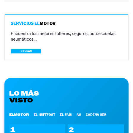
SERVICIOS EL
MOTOR
Encuentra los mejores talleres, seguros, autoescuelas,
neumáticos…
BUSCAR
LO MÁS
VISTO
ELMOTOR
EL HUFFPOST
EL PAÍS
AS
CADENA SER
1
2