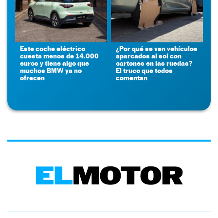
Este coche eléctrico
¿Por qué se ven vehículos
cuesta menos de 14.000
aparcados al sol con
euros y tiene algo que
cartones en las ruedas?
muchos BMW ya no
El truco que todos
ofrecen
comentan