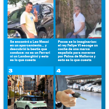
Se encontró a Leo Messi
Pocos se lo imaginarían:
en un aparcamiento... y
el rey Felipe VI escoge un
descubrió la bestia que
coche de una marca
conduce: no es un Ferrari
española para moverse
ni un Lamborghini y esto
por Palma de Mallorca y
es lo que cuesta
esto es lo que cuesta
3
4