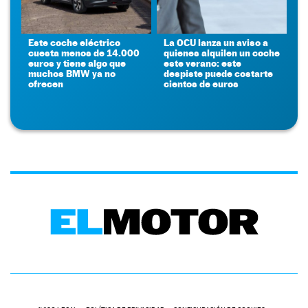
Este coche eléctrico
La OCU lanza un aviso a
cuesta menos de 14.000
quienes alquilen un coche
euros y tiene algo que
este verano: este
muchos BMW ya no
despiste puede costarte
ofrecen
cientos de euros