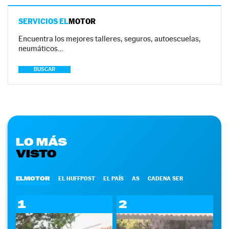
SERVICIOS EL
MOTOR
Encuentra los mejores talleres, seguros, autoescuelas,
neumáticos…
BUSCAR
LO MÁS
VISTO
ELMOTOR
EL HUFFPOST
EL PAÍS
AS
CADENA SER
1
2