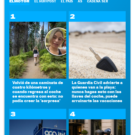
ELMOTOR
EL HUFFPOST
EL PAÍS
AS
CADENA SER
1
2
Volvió de una caminata de
La Guardia Civil advierte a
cuatro kilómetros y
quienes van a la playa:
cuando regresa al coche
nunca hagas esto con las
se encuentra con esto: no
llaves del coche, puede
podía creer la 'sorpresa'
arruinarte las vacaciones
3
4