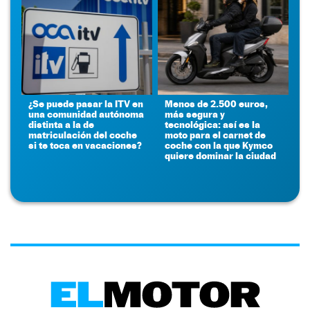
¿Se puede pasar la ITV en
Menos de 2.500 euros,
una comunidad autónoma
más segura y
distinta a la de
tecnológica: así es la
matriculación del coche
moto para el carnet de
si te toca en vacaciones?
coche con la que Kymco
quiere dominar la ciudad