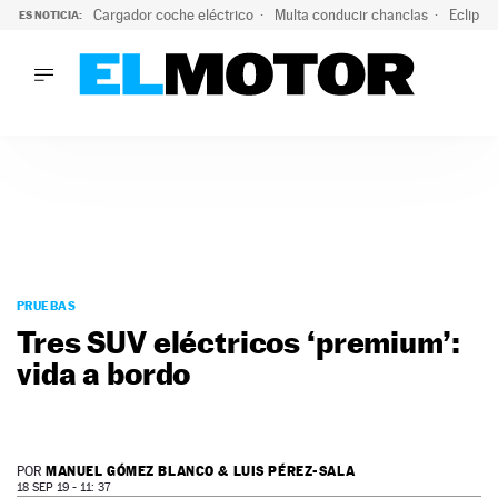
Cargador coche eléctrico
Multa conducir chanclas
Eclipse
ES NOTICIA:
LO ÚLTIMO
El hiperdeportivo que desafía todas las tendencias: V12 a
LO ÚLTIMO
El hiperdeportivo que desafía todas las tendencias: V12 at
ACTUALIDAD
ELÉCTRICOS
CONDUCIR
PRUEBAS
Saltar
VIRALES
al
PRUEBAS
PODCAST
contenido
Tres SUV eléctricos ‘premium’:
MOTOS
vida a bordo
TECNOLOGÍA
SUPERCOCHES
MOTORTV
PREMIOS
MANUEL GÓMEZ BLANCO & LUIS PÉREZ-SALA
POR
SERVICIOS
18 SEP 19 - 11: 37