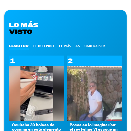
LO MÁS
VISTO
ELMOTOR
EL HUFFPOST
EL PAÍS
AS
CADENA SER
1
2
Ocultaba 30 bolsas de
Pocos se lo imaginarían:
cocaína en este elemento
el rey Felipe VI escoge un