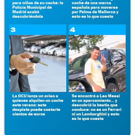
para niños de su coche: la
coche de una marca
Policía Municipal de
española para moverse
Madrid acabó
por Palma de Mallorca y
descubriéndola
esto es lo que cuesta
3
4
La OCU lanza un aviso a
Se encontró a Leo Messi
quienes alquilen un coche
en un aparcamiento... y
este verano: este
descubrió la bestia que
despiste puede costarte
conduce: no es un Ferrari
cientos de euros
ni un Lamborghini y esto
es lo que cuesta