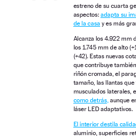
estreno de su cuarta ge
aspectos:
adapta su ima
de la casa
y es más gra
Alcanza los 4.922 mm d
los 1.745 mm de alto (+
(+42). Estas nuevas cot
que contribuye también 
riñón cromada, el parag
tamaño, las llantas que
musculados laterales, 
como detrás,
aunque en
láser LED adaptativos.
El interior destila calid
aluminio, superficies r