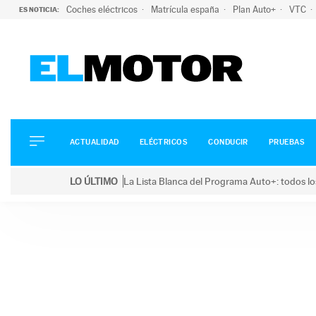
Coches eléctricos
Matrícula españa
Plan Auto+
VTC
ES NOTICIA:
ACTUALIDAD
ELÉCTRICOS
CONDUCIR
ACTUALIDAD
ELÉCTRICOS
CONDUCIR
PRUEBAS
PRUEBAS
Saltar
VIRALES
LO ÚLTIMO
La Lista Blanca del Programa Auto+: todos lo
al
PODCAST
LO ÚLTIMO
La Lista Blanca del Programa Auto+: todos los coc
contenido
MOTOS
TECNOLOGÍA
SUPERCOCHES
MOTORTV
PREMIOS
SERVICIOS