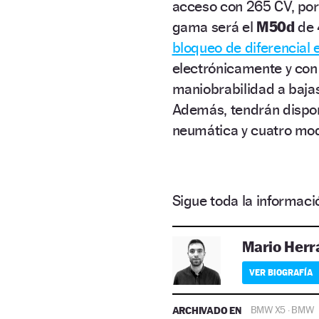
acceso con 265 CV, por
gama será el
M50d
de 
bloqueo de diferencial e
electrónicamente y con 
maniobrabilidad a bajas 
Además, tendrán dispo
neumática y cuatro mod
Sigue toda la informa
Mario Herr
VER BIOGRAFÍA
ARCHIVADO EN
BMW X5
BMW
·