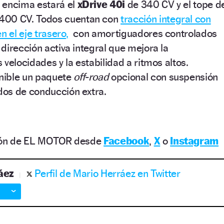
 encima estará el
xDrive 40i
de 340 CV y el tope d
400 CV. Todos cuentan con
tracción integral con
n el eje trasero,
con amortiguadores controlados
dirección activa integral que mejora la
velocidades y la estabilidad a ritmos altos.
nible un paquete
off-road
opcional con suspensión
os de conducción extra.
ción de EL MOTOR desde
Facebook
,
X
o
Instagram
áez
Perfil de Mario Herráez en Twitter