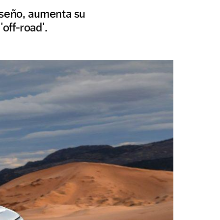
iseño, aumenta su
off-road'.