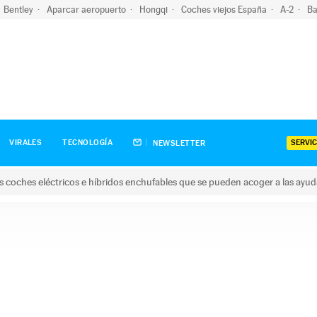
Bentley
Aparcar aeropuerto
Hongqi
Coches viejos España
A-2
Ba
SERVIC
VIRALES
TECNOLOGÍA
NEWSLETTER
s coches eléctricos e híbridos enchufables que se pueden acoger a las ayu
hes eléctricos e híbridos enchufables que se pueden acoger a la