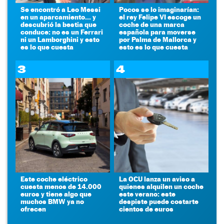
Se encontró a Leo Messi
Pocos se lo imaginarían:
en un aparcamiento... y
el rey Felipe VI escoge un
descubrió la bestia que
coche de una marca
conduce: no es un Ferrari
española para moverse
ni un Lamborghini y esto
por Palma de Mallorca y
es lo que cuesta
esto es lo que cuesta
3
4
Este coche eléctrico
La OCU lanza un aviso a
cuesta menos de 14.000
quienes alquilen un coche
euros y tiene algo que
este verano: este
muchos BMW ya no
despiste puede costarte
ofrecen
cientos de euros