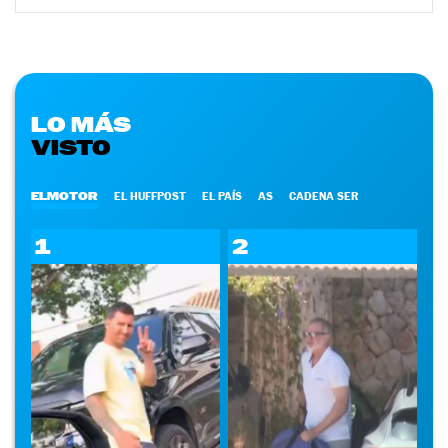
LO MÁS
VISTO
ELMOTOR
EL HUFFPOST
EL PAÍS
AS
CADENA SER
1
2