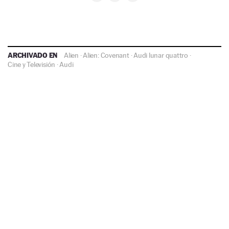
ARCHIVADO EN
Alien
·
Alien: Covenant
·
Audi lunar quattro
·
Cine y Televisión
·
Audi