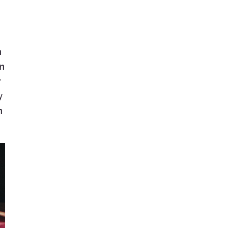
n
n
r
y
n