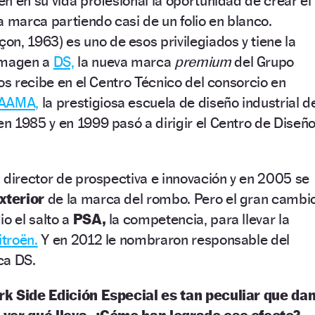
n en su vida profesional la oportunidad de crear el
a marca partiendo casi de un folio en blanco.
on, 1963) es uno de esos privilegiados y tiene la
 imagen a
DS,
la nueva marca
premium
del Grupo
nos recibe en el Centro Técnico del consorcio en
AAMA,
la prestigiosa escuela de diseño industrial d
n 1985 y en 1999 pasó a dirigir el Centro de Diseñ
 director de prospectiva e innovación y en 2005 se
xterior
de la marca del rombo. Pero el gran cambi
io el salto a
PSA,
la competencia, para llevar la
itroën.
Y en 2012 le nombraron responsable del
ca DS.
rk Side Edición Especial es tan peculiar que da