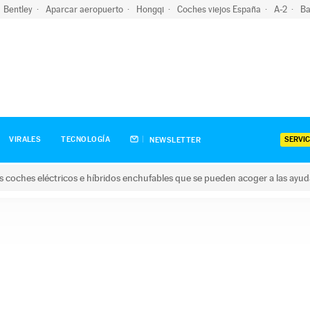
Bentley
Aparcar aeropuerto
Hongqi
Coches viejos España
A-2
Ba
SERVIC
VIRALES
TECNOLOGÍA
NEWSLETTER
s coches eléctricos e híbridos enchufables que se pueden acoger a las ayu
hes eléctricos e híbridos enchufables que se pueden acoger a la