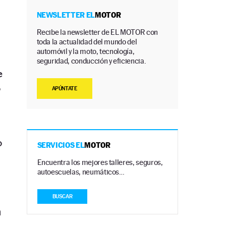
NEWSLETTER EL
MOTOR
Recibe la newsletter de EL MOTOR con
toda la actualidad del mundo del
automóvil y la moto, tecnología,
seguridad, conducción y eficiencia.
e
o
APÚNTATE
o
SERVICIOS EL
MOTOR
Encuentra los mejores talleres, seguros,
autoescuelas, neumáticos…
BUSCAR
n