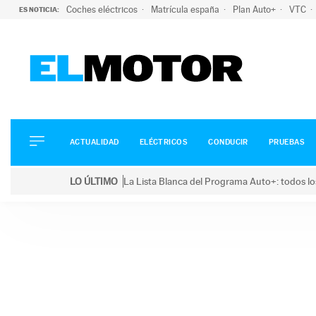
Coches eléctricos
Matrícula españa
Plan Auto+
VTC
ES NOTICIA:
ACTUALIDAD
ELÉCTRICOS
CONDUCIR
ACTUALIDAD
ELÉCTRICOS
CONDUCIR
PRUEBAS
PRUEBAS
Saltar
VIRALES
LO ÚLTIMO
La Lista Blanca del Programa Auto+: todos lo
al
PODCAST
LO ÚLTIMO
La Lista Blanca del Programa Auto+: todos los coc
contenido
MOTOS
TECNOLOGÍA
SUPERCOCHES
MOTORTV
PREMIOS
SERVICIOS