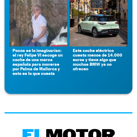
Pocos se lo imaginarían:
Este coche eléctrico
el rey Felipe VI escoge un
cuesta menos de 14.000
coche de una marca
euros y tiene algo que
española para moverse
muchos BMW ya no
por Palma de Mallorca y
ofrecen
esto es lo que cuesta