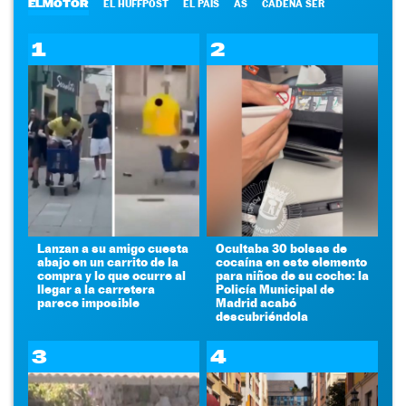
ELMOTOR
EL HUFFPOST
EL PAÍS
AS
CADENA SER
1
2
Lanzan a su amigo cuesta
Ocultaba 30 bolsas de
abajo en un carrito de la
cocaína en este elemento
compra y lo que ocurre al
para niños de su coche: la
llegar a la carretera
Policía Municipal de
parece imposible
Madrid acabó
descubriéndola
3
4