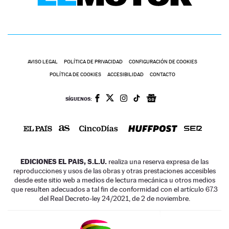
AVISO LEGAL
POLÍTICA DE PRIVACIDAD
CONFIGURACIÓN DE COOKIES
POLÍTICA DE COOKIES
ACCESIBILIDAD
CONTACTO
SÍGUENOS:
EDICIONES EL PAIS, S.L.U.
realiza una reserva expresa de las
reproducciones y usos de las obras y otras prestaciones accesibles
desde este sitio web a medios de lectura mecánica u otros medios
que resulten adecuados a tal fin de conformidad con el artículo 67.3
del Real Decreto-ley 24/2021, de 2 de noviembre.