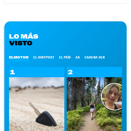
LO MÁS
VISTO
ELMOTOR
EL HUFFPOST
EL PAÍS
AS
CADENA SER
1
2