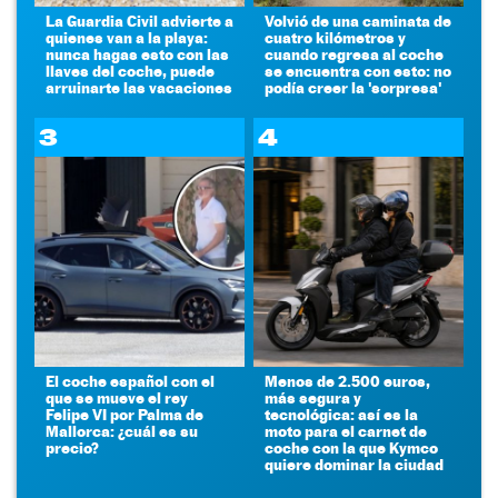
La Guardia Civil advierte a
Volvió de una caminata de
quienes van a la playa:
cuatro kilómetros y
nunca hagas esto con las
cuando regresa al coche
llaves del coche, puede
se encuentra con esto: no
arruinarte las vacaciones
podía creer la 'sorpresa'
3
4
El coche español con el
Menos de 2.500 euros,
que se mueve el rey
más segura y
Felipe VI por Palma de
tecnológica: así es la
Mallorca: ¿cuál es su
moto para el carnet de
precio?
coche con la que Kymco
quiere dominar la ciudad