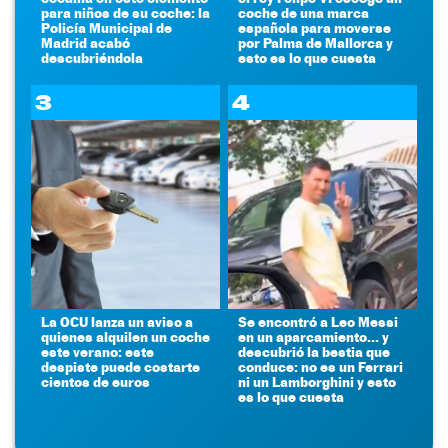
para niños de su coche: la
coche de una marca
Policía Municipal de
española para moverse
Madrid acabó
por Palma de Mallorca y
descubriéndola
esto es lo que cuesta
3
4
La OCU lanza un aviso a
Se encontró a Leo Messi
quienes alquilen un coche
en un aparcamiento... y
este verano: este
descubrió la bestia que
despiste puede costarte
conduce: no es un Ferrari
cientos de euros
ni un Lamborghini y esto
es lo que cuesta