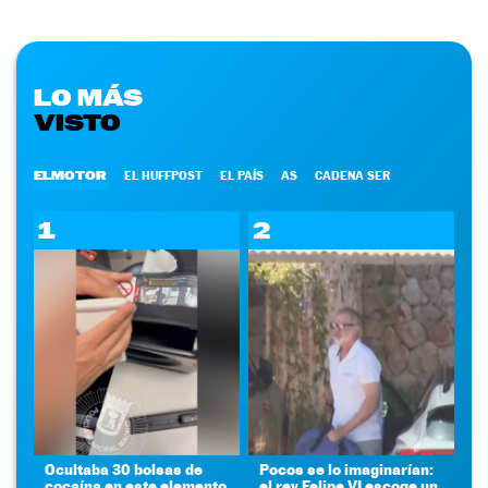
LO MÁS
VISTO
ELMOTOR
EL HUFFPOST
EL PAÍS
AS
CADENA SER
1
2
Ocultaba 30 bolsas de
Pocos se lo imaginarían:
cocaína en este elemento
el rey Felipe VI escoge un