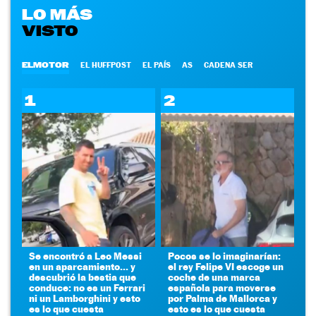
LO MÁS
VISTO
ELMOTOR
EL HUFFPOST
EL PAÍS
AS
CADENA SER
1
2
Se encontró a Leo Messi
Pocos se lo imaginarían:
en un aparcamiento... y
el rey Felipe VI escoge un
descubrió la bestia que
coche de una marca
conduce: no es un Ferrari
española para moverse
ni un Lamborghini y esto
por Palma de Mallorca y
es lo que cuesta
esto es lo que cuesta