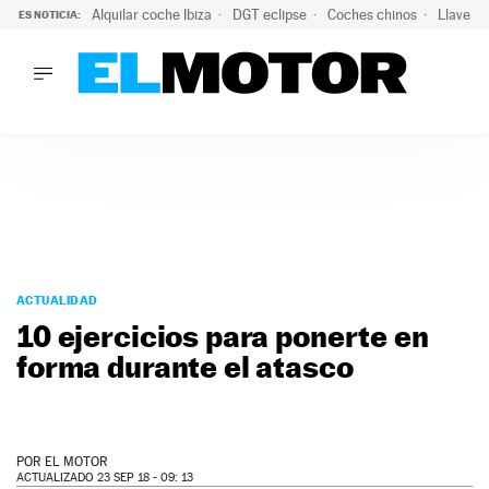
Alquilar coche Ibiza
DGT eclipse
Coches chinos
Llaves 
ES NOTICIA:
LO ÚLTIMO
Hongqi prepara su desembarco en España: SUV eléctricos c
LO ÚLTIMO
Hongqi prepara su desembarco en España: SUV eléctricos c
ACTUALIDAD
ELÉCTRICOS
CONDUCIR
PRUEBAS
Saltar
VIRALES
al
ACTUALIDAD
PODCAST
contenido
10 ejercicios para ponerte en
MOTOS
forma durante el atasco
TECNOLOGÍA
SUPERCOCHES
MOTORTV
PREMIOS
POR
EL MOTOR
SERVICIOS
ACTUALIZADO 23 SEP 18 - 09: 13