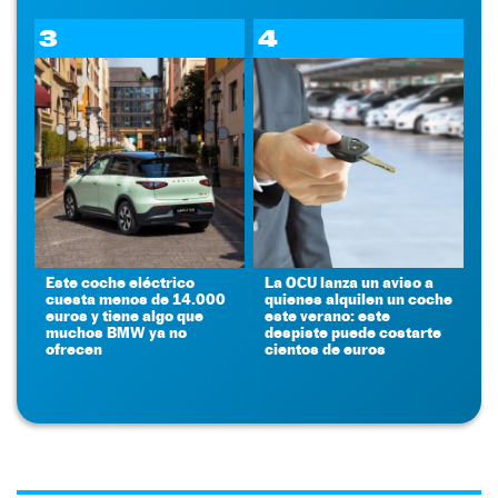
3
4
Este coche eléctrico
La OCU lanza un aviso a
cuesta menos de 14.000
quienes alquilen un coche
euros y tiene algo que
este verano: este
muchos BMW ya no
despiste puede costarte
ofrecen
cientos de euros