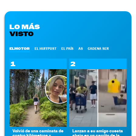
LO MÁS
VISTO
ELMOTOR
EL HUFFPOST
EL PAÍS
AS
CADENA SER
1
2
Volvió de una caminata de
Lanzan a su amigo cuesta
cuatro kilómetros y
abajo en un carrito de la