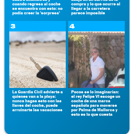
cuando regresa al coche
compra y lo que ocurre al
se encuentra con esto: no
llegar a la carretera
podía creer la 'sorpresa'
parece imposible
3
4
La Guardia Civil advierte a
Pocos se lo imaginarían:
quienes van a la playa:
el rey Felipe VI escoge un
nunca hagas esto con las
coche de una marca
llaves del coche, puede
española para moverse
arruinarte las vacaciones
por Palma de Mallorca y
esto es lo que cuesta