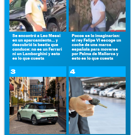
Se encontró a Leo Messi
Pocos se lo imaginarían:
en un aparcamiento... y
el rey Felipe VI escoge un
descubrió la bestia que
coche de una marca
conduce: no es un Ferrari
española para moverse
ni un Lamborghini y esto
por Palma de Mallorca y
es lo que cuesta
esto es lo que cuesta
3
4