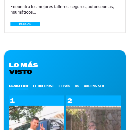
Encuentra los mejores talleres, seguros, autoescuelas,
neumáticos…
BUSCAR
LO MÁS
VISTO
ELMOTOR
EL HUFFPOST
EL PAÍS
AS
CADENA SER
1
2