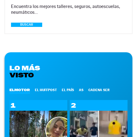
Encuentra los mejores talleres, seguros, autoescuelas,
neumáticos…
BUSCAR
LO MÁS
VISTO
ELMOTOR
EL HUFFPOST
EL PAÍS
AS
CADENA SER
1
2