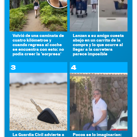
Volvió de una caminata de
Lanzan a su amigo cuesta
cuatro kilómetros y
abajo en un carrito de la
cuando regresa al coche
compra y lo que ocurre al
se encuentra con esto: no
llegar a la carretera
podía creer la 'sorpresa'
parece imposible
3
4
La Guardia Civil advierte a
Pocos se lo imaginarían: